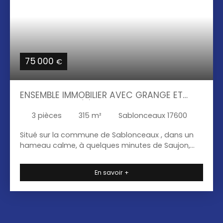
75 000
€
ENSEMBLE IMMOBILIER AVEC GRANGE ET
GARAGES SITUÉ À SABLONCEAUX
3
pièces
315
m²
Sablonceaux 17600
Situé sur la commune de Sablonceaux , dans un
hameau calme, à quelques minutes de Saujon,
cet ensemble immobilier comprend une grange
d'environ 315 m² ainsi que 2 garages dont un
En savoir +
attenant au bâtiment principal. Avec ses beaux
volumes, ce bien offre de nombreuses
possibilités: stockage, atelier, activité artisanale
ou projet de transformation en habitation (sous
réserve des autorisations administratives et de