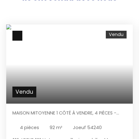
Vendu
Vendu
MAISON MITOYENNE 1 CÔTÉ À VENDRE, 4 PIÈCES -
JOEUF 54240
4
pièces
92
m²
Joeuf 54240