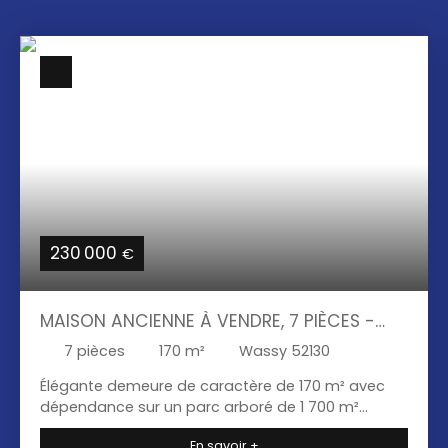
230 000
€
MAISON ANCIENNE À VENDRE, 7 PIÈCES -
WASSY 52130
7
pièces
170
m²
Wassy 52130
Élégante demeure de caractère de 170 m² avec
dépendance sur un parc arboré de 1 700 m²
Impossible de rester insensible au charme de
En savoir +