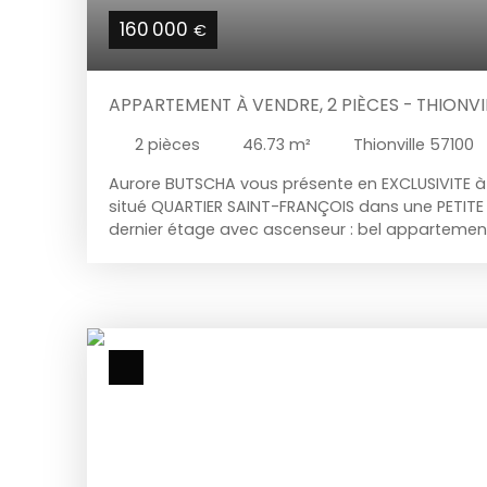
160 000
€
APPARTEMENT À VENDRE, 2 PIÈCES - THIONVI
2
pièces
46.73
m²
Thionville 57100
Aurore BUTSCHA vous présente en EXCLUSIVITE à
situé QUARTIER SAINT-FRANÇOIS dans une PETITE
dernier étage avec ascenseur : bel appartemen
environ) comprenant : une entrée avec placard,
TERRASSE (13m2) offrant une VUE DEGAGEE, cuisi
chambre, une salle de bains et un wc séparé. E
PARKING PRIVATIVE. Chauffage individuel au gaz
condensation), pas de travaux à prévoir, me co
pour + d'infos.