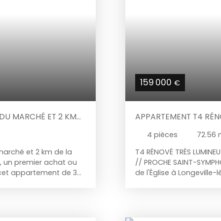
159 000
€
 DU MARCHÉ ET 2 KM
APPARTEMENT T4 RÉNO
LONGEVILLE-LÈS-METZ
4
pièces
72.56
arché et 2 km de la
T4 RÉNOVÉ TRÈS LUMINEU
, un premier achat ou
// PROCHE SAINT-SYMPHO
 cet appartement de 34
de l'Église à Longevill
é central et 2 km de la
72,56 m², entièrement r
une résidence, cet
agréable à seulement q
agée sur un parc,
l'entrée, vous serez sé
 Son agencement est
fonctionnel. L'apparte