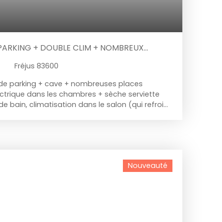
 PARKING + DOUBLE CLIM + NOMBREUX
Fréjus 83600
de parking + cave + nombreuses places
lectrique dans les chambres + sèche serviette
de bain, climatisation dans le salon (qui refroidi
2 chambres dont une qui donne sur un balcon ,
loggia , salle de bain a part, ainsi que toilette
ards de rangements co propriété très calme
porte d'entrée du bâtiment , nombreuses
rs ( tabac , magasins , banques , boulangerie
Nouveauté
de la mer les informations sur les risques
posé sont disponibles sur le site georisques
 fr la présente annonce immobilière a été
bilité éditoriale de BRIDJA Eddie conseiller
ier (sans détention de fonds ) agent
 au RSAC de Fréjus sous le numero 929 835 304