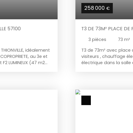
258 000
€
LLE 57100
T3 DE 73M² PLACE DE
RANGEMENTS
3
pièces
73
m²
 THIONVILLE, idéalement
T3 de 73m² avec place 
 COPROPRIETE, au 3e et
visiteurs , chauffage é
t F2 LUMINEUX (47 m2
électrique dans la salle 
 un séjour accès
également le couloir ) 
ne équipée, une
cuisine semi ouverte, un 
n annexe : une PLACE DE
séparé , plusieurs plac
 (chaudière récente à
avec digicode pour la 
ntacter par tel ou sms
commodités aux alentou
etc.. ) a moins de 10mn 
auxquels ce bien est ex
www. geoprisques. gouv.
rédigée sous la responsa
indépendant en immobil
commercial immatriculé