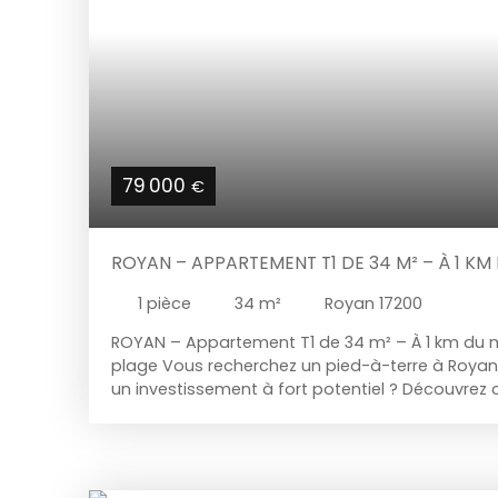
79 000
€
ROYAN – APPARTEMENT T1 DE 34 M² – À 1 KM
DE LA PLAGE
1
pièce
34
m²
Royan 17200
ROYAN – Appartement T1 de 34 m² – À 1 km du m
plage Vous recherchez un pied-à-terre à Royan
un investissement à fort potentiel ? Découvrez
m² idéalement situé, à seulement 1 km du march
plage de la Grande Conche. Situé au 3ᵉ étage d'
appartement bénéficie d'une agréable vue dég
offrant un environnement calme et verdoyant.