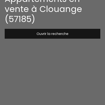
vente à Clouange
(57185)
Ouvrir la recherche
Type de bien
Appartement
Localisation
Clouange (57185)
Budget max (€)
Surface min (m²)
Rechercher