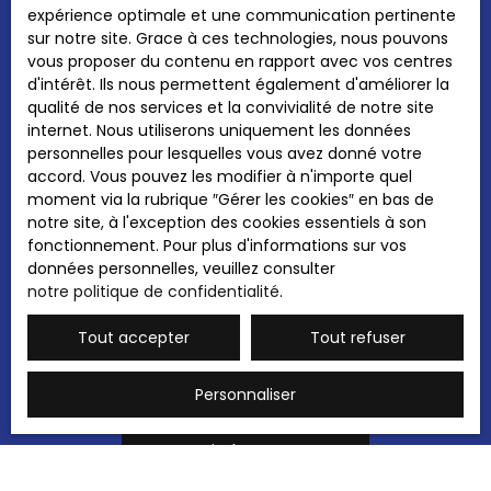
J'accepte le traitement de mes données
expérience optimale et une communication pertinente
personnelles conformément au RGPD. Si vous
sur notre site. Grace à ces technologies, nous pouvons
ne souhaitez pas faire l'objet de prospection
vous proposer du contenu en rapport avec vos centres
commerciale par voie téléphonique, vous
d'intérêt. Ils nous permettent également d'améliorer la
pouvez vous inscrire gratuitement sur la liste
qualité de nos services et la convivialité de notre site
d'opposition au démarchage téléphonique,
internet. Nous utiliserons uniquement les données
prévu par l'article L223-1 du code de la
personnelles pour lesquelles vous avez donné votre
consommation, sur le site Internet
accord. Vous pouvez les modifier à n'importe quel
www.bloctel.gouv.fr ou par courrier adressé à
moment via la rubrique ″Gérer les cookies″ en bas de
:
notre site, à l'exception des cookies essentiels à son
fonctionnement. Pour plus d'informations sur vos
Société Worldline, Service Bloctel, CS 61311,
données personnelles, veuillez consulter
41013 BLOIS CEDEX.
notre politique de confidentialité
.
Pour en savoir plus sur le traitement de vos
Tout accepter
Tout refuser
données personnelles, veuillez consulter
notre
politique de confidentialité
.
Personnaliser
Recevoir des annonces