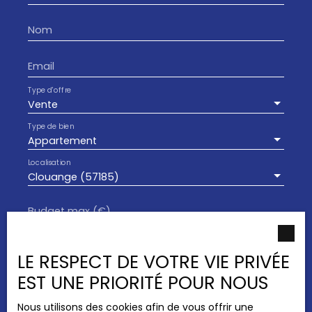
exposé sont disponibles sur le site Géorisques :
www. georisques. gouv. fr La présente annonce
Nom
immobilière a été rédigée sous la responsabilité
éditoriale de WOJTOWICZ Yann, conseiller
indépendant en immobilier (sans détention de
Email
fonds), agent commercial immatriculé au RSAC
de THIONVILLE sous le numéro 753 799 410.
Type d'offre
Vente
Type de bien
Appartement
Localisation
Clouange (57185)
Budget max (€)
Surface min (m²)
LE RESPECT DE VOTRE VIE PRIVÉE
EST UNE PRIORITÉ POUR NOUS
Pièces min
Nous utilisons des cookies afin de vous offrir une