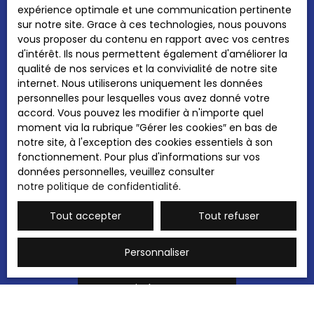
J'accepte le traitement de mes données
expérience optimale et une communication pertinente
personnelles conformément au RGPD. Si vous
sur notre site. Grace à ces technologies, nous pouvons
ne souhaitez pas faire l'objet de prospection
vous proposer du contenu en rapport avec vos centres
commerciale par voie téléphonique, vous
d'intérêt. Ils nous permettent également d'améliorer la
pouvez vous inscrire gratuitement sur la liste
qualité de nos services et la convivialité de notre site
d'opposition au démarchage téléphonique,
internet. Nous utiliserons uniquement les données
prévu par l'article L223-1 du code de la
personnelles pour lesquelles vous avez donné votre
consommation, sur le site Internet
accord. Vous pouvez les modifier à n'importe quel
www.bloctel.gouv.fr ou par courrier adressé à
moment via la rubrique ″Gérer les cookies″ en bas de
:
notre site, à l'exception des cookies essentiels à son
fonctionnement. Pour plus d'informations sur vos
Société Worldline, Service Bloctel, CS 61311,
données personnelles, veuillez consulter
41013 BLOIS CEDEX.
notre politique de confidentialité
.
Pour en savoir plus sur le traitement de vos
Tout accepter
Tout refuser
données personnelles, veuillez consulter
notre
politique de confidentialité
.
Personnaliser
Recevoir des annonces