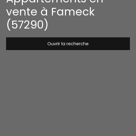
vente à Fameck
(57290)
Ouvrir la recherche
Type de bien
Appartement
Localisation
Fameck (57290)
Budget max (€)
Surface min (m²)
Rechercher