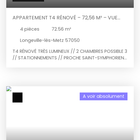
APPARTEMENT T4 RÉNOVÉ – 72,56 M² – VUE
DÉGAGÉE – LONGEVILLE-LÈS-METZ
4
pièces
72.56
m²
Longeville-lès-Metz 57050
T4 RÉNOVÉ TRÈS LUMINEUX // 2 CHAMBRES POSSIBLE 3
// STATIONNEMENTS // PROCHE SAINT-SYMPHORIEN
// VUE MONT SAINT-QUENTIN Situé Place de l'Église
à Longeville-lès-Metz, découvrez ce bel
appartement T4 de 72,56 m², entièrement rénové
avec goût, offrant un cadre de vie agréable à
seulement quelques minutes du centre de Metz.
A voir absolument
Dès l'entrée, vous serez séduits par sa belle
luminosité et son agencement fonctionnel.
L'appartement se compose d'une agréable pièce
de vie réunissant salon et salle à manger, ainsi
que d'une cuisine ouverte, moderne et
entièrement équipée. Le couloir dessert deux
belles chambres, une salle de bains rénovée et un