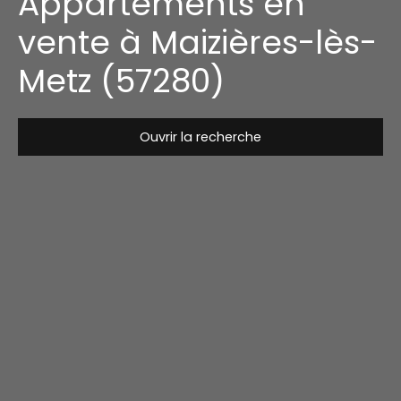
Appartements en
vente à Maizières-lès-
Metz (57280)
Ouvrir la recherche
Type de bien
Appartement
Localisation
Maizières-lès-Metz (57280)
Budget max (€)
Surface min (m²)
Rechercher