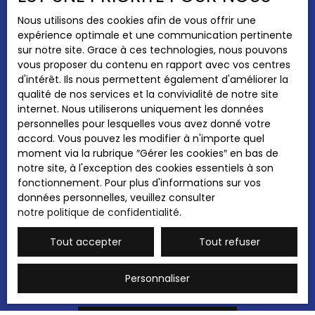
fonds).
Pièces min
Nous utilisons des cookies afin de vous offrir une
expérience optimale et une communication pertinente
J'accepte le traitement de mes données
sur notre site. Grace à ces technologies, nous pouvons
personnelles conformément au RGPD. Si vous
vous proposer du contenu en rapport avec vos centres
ne souhaitez pas faire l'objet de prospection
d'intérêt. Ils nous permettent également d'améliorer la
commerciale par voie téléphonique, vous
qualité de nos services et la convivialité de notre site
pouvez vous inscrire gratuitement sur la liste
internet. Nous utiliserons uniquement les données
d'opposition au démarchage téléphonique,
personnelles pour lesquelles vous avez donné votre
prévu par l'article L223-1 du code de la
accord. Vous pouvez les modifier à n'importe quel
consommation, sur le site Internet
moment via la rubrique ″Gérer les cookies″ en bas de
www.bloctel.gouv.fr ou par courrier adressé à
notre site, à l'exception des cookies essentiels à son
:
fonctionnement. Pour plus d'informations sur vos
données personnelles, veuillez consulter
Société Worldline, Service Bloctel, CS 61311,
notre politique de confidentialité
.
41013 BLOIS CEDEX.
Tout accepter
Tout refuser
Pour en savoir plus sur le traitement de vos
données personnelles, veuillez consulter
notre
politique de confidentialité
.
Personnaliser