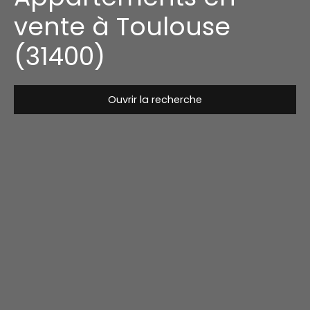
vente à Toulouse
(31400)
Ouvrir la recherche
Type de bien
Appartement
Localisation
Toulouse (31400)
Budget max (€)
Surface min (m²)
Rechercher