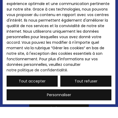
J'accepte le traitement de mes données
expérience optimale et une communication pertinente
personnelles conformément au RGPD. Si vous
sur notre site. Grace à ces technologies, nous pouvons
ne souhaitez pas faire l'objet de prospection
vous proposer du contenu en rapport avec vos centres
commerciale par voie téléphonique, vous
d'intérêt. Ils nous permettent également d'améliorer la
pouvez vous inscrire gratuitement sur la liste
qualité de nos services et la convivialité de notre site
d'opposition au démarchage téléphonique,
internet. Nous utiliserons uniquement les données
prévu par l'article L223-1 du code de la
personnelles pour lesquelles vous avez donné votre
consommation, sur le site Internet
accord. Vous pouvez les modifier à n'importe quel
www.bloctel.gouv.fr ou par courrier adressé à
moment via la rubrique ″Gérer les cookies″ en bas de
:
notre site, à l'exception des cookies essentiels à son
fonctionnement. Pour plus d'informations sur vos
Société Worldline, Service Bloctel, CS 61311,
données personnelles, veuillez consulter
41013 BLOIS CEDEX.
notre politique de confidentialité
.
Pour en savoir plus sur le traitement de vos
Tout accepter
Tout refuser
données personnelles, veuillez consulter
notre
politique de confidentialité
.
Personnaliser
Recevoir des annonces