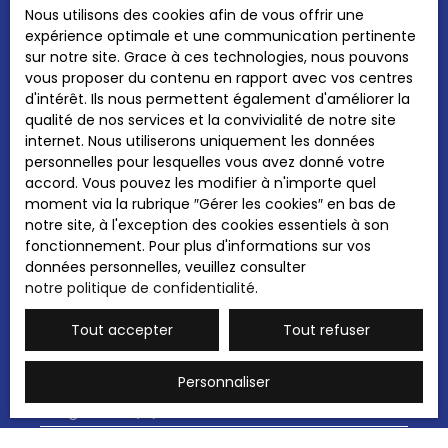
la responsabilité éditoriale de LEFEVRE Virginie RSAC
Nous utilisons des cookies afin de vous offrir une
développer une activité existante. Les
de THIONVILLE sous le numéro 533 408 381 et
expérience optimale et une communication pertinente
informations sur les risques auxquels ce bien est
Prénom
WOJTOWICZ Yann RSAC de THIONVILLE sous le
sur notre site. Grace à ces technologies, nous pouvons
exposé sont disponibles sur le site Géorisques :
numéro 932 374 119, conseillers indépendants en
vous proposer du contenu en rapport avec vos centres
www. georisques. gouv. fr La présente annonce
immobilier (sans détention de fonds).
d'intérêt. Ils nous permettent également d'améliorer la
Nom
immobilière a été rédigée sous la responsabilité
qualité de nos services et la convivialité de notre site
éditoriale de Yann WOJTOWICZ, conseiller
internet. Nous utiliserons uniquement les données
indépendant en immobilier (sans détention de
Email
personnelles pour lesquelles vous avez donné votre
fonds), agent commercial immatriculé au RSAC
accord. Vous pouvez les modifier à n'importe quel
de THIONVILLE sous le numéro 932 374 199.
Type d'offre
moment via la rubrique ″Gérer les cookies″ en bas de
Vente
notre site, à l'exception des cookies essentiels à son
Type de bien
fonctionnement. Pour plus d'informations sur vos
Fonds de commerce
données personnelles, veuillez consulter
notre politique de confidentialité
.
Activités
Tout accepter
Tout refuser
Localisation
Personnaliser
Budget max (€)