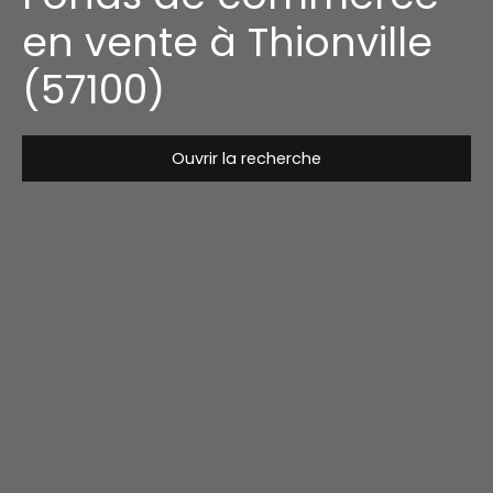
en vente à Thionville
(57100)
Ouvrir la recherche
Type de bien
Fonds de commerce
Activités
Localisation
Thionville (57100)
Budget max (€)
Rechercher