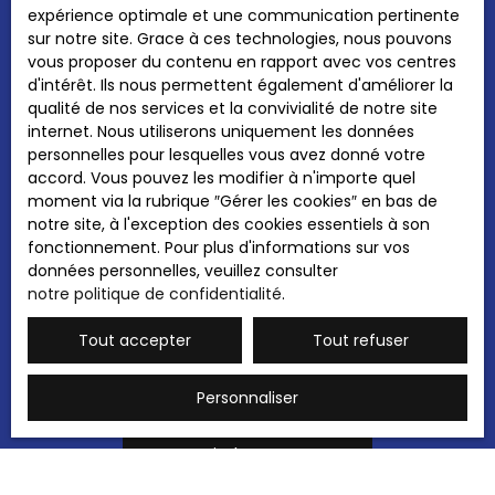
J'accepte le traitement de mes données
expérience optimale et une communication pertinente
WOJTOWICZ Yann RSAC de THIONVILLE sous le
personnelles conformément au RGPD. Si vous
sur notre site. Grace à ces technologies, nous pouvons
numéro 932 374 119, conseillers indépendants en
ne souhaitez pas faire l'objet de prospection
vous proposer du contenu en rapport avec vos centres
immobilier (sans détention de fonds).
commerciale par voie téléphonique, vous
d'intérêt. Ils nous permettent également d'améliorer la
pouvez vous inscrire gratuitement sur la liste
qualité de nos services et la convivialité de notre site
d'opposition au démarchage téléphonique,
internet. Nous utiliserons uniquement les données
prévu par l'article L223-1 du code de la
personnelles pour lesquelles vous avez donné votre
consommation, sur le site Internet
accord. Vous pouvez les modifier à n'importe quel
www.bloctel.gouv.fr ou par courrier adressé à
moment via la rubrique ″Gérer les cookies″ en bas de
:
notre site, à l'exception des cookies essentiels à son
fonctionnement. Pour plus d'informations sur vos
Société Worldline, Service Bloctel, CS 61311,
données personnelles, veuillez consulter
41013 BLOIS CEDEX.
notre politique de confidentialité
.
Pour en savoir plus sur le traitement de vos
Tout accepter
Tout refuser
données personnelles, veuillez consulter
notre
politique de confidentialité
.
Personnaliser
Recevoir des annonces