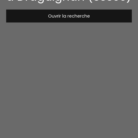
Ouvrir la recherche
Type de bien
Immeuble
Localisation
Draguignan (83300)
Budget max (€)
Surface min (m²)
Rechercher