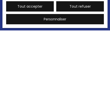
Recevoir des annonces
Tout accepter
Tout refuser
Personnaliser
JE RECHERCHE UN BIEN
Vente appartement Thionville (57100)
Vente maison Médis (17600)
Vente terrain Longwy (54400)
Vente maison Chenac-Saint-Seurin-d'Uzet (17120)
Vente immeuble Yutz (57970)
Vente maison Sablonceaux (17600)