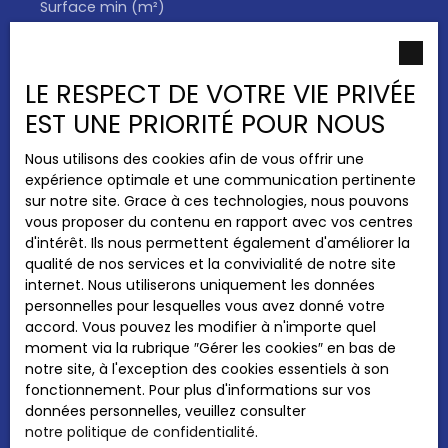
Surface min (m²)
J'accepte le traitement de mes données
personnelles conformément au RGPD. Si vous
LE RESPECT DE VOTRE VIE PRIVÉE
ne souhaitez pas faire l'objet de prospection
EST UNE PRIORITÉ POUR NOUS
commerciale par voie téléphonique, vous
pouvez vous inscrire gratuitement sur la liste
d'opposition au démarchage téléphonique,
Nous utilisons des cookies afin de vous offrir une
prévu par l'article L223-1 du code de la
expérience optimale et une communication pertinente
consommation, sur le site Internet
sur notre site. Grace à ces technologies, nous pouvons
www.bloctel.gouv.fr ou par courrier adressé à
vous proposer du contenu en rapport avec vos centres
:
d'intérêt. Ils nous permettent également d'améliorer la
qualité de nos services et la convivialité de notre site
Société Worldline, Service Bloctel, CS 61311,
internet. Nous utiliserons uniquement les données
41013 BLOIS CEDEX.
personnelles pour lesquelles vous avez donné votre
accord. Vous pouvez les modifier à n'importe quel
Pour en savoir plus sur le traitement de vos
moment via la rubrique ″Gérer les cookies″ en bas de
données personnelles, veuillez consulter
notre site, à l'exception des cookies essentiels à son
notre
politique de confidentialité
.
fonctionnement. Pour plus d'informations sur vos
données personnelles, veuillez consulter
notre politique de confidentialité
.