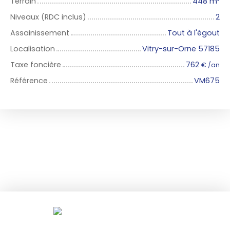
Terrain
448
m²
Niveaux (RDC inclus)
2
Assainissement
Tout à l'égout
Localisation
Vitry-sur-Orne 57185
Taxe foncière
762
€ /an
Référence
VM675