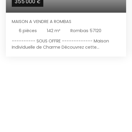
355 000
€
MAISON A VENDRE A ROMBAS
6
pièces
142
m²
Rombas 57120
---------- SOUS OFFRE ------------- Maison
Individuelle de Charme Découvrez cette
magnifique maison individuelle de 142 m² avec
sous sol complet. Située dans un cadre paisible ,
proche du Fond St Martin, cette propriété allie
charme d'antan et modernité pour un cadre de
vie idéal. Vous serez séduit par un spacieux séjour
de 44 m² baigné de lumière. La cuisine
indépendante, aménagée et équipée, vous
permettra de préparer vos repas dans un espace
fonctionnel et agréable. Une salle de bains et un
WC indépendant complètent ce niveau. Vous y
trouverez également 3 chambres de 10, 11 et 21m2
ainsi qu'une 4ème dans les combles aménagés
pouvant service aussi de salle de jeux . Le sous-