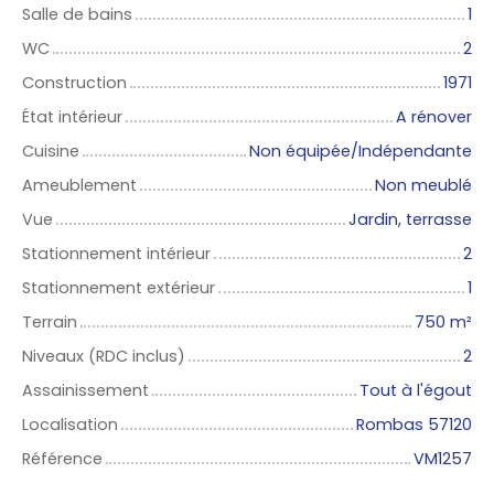
Salle de bains
1
WC
2
Construction
1971
État intérieur
A rénover
Cuisine
Non équipée/Indépendante
Ameublement
Non meublé
Vue
Jardin, terrasse
Stationnement intérieur
2
Stationnement extérieur
1
Terrain
750
m²
Niveaux (RDC inclus)
2
Assainissement
Tout à l'égout
Localisation
Rombas 57120
Référence
VM1257