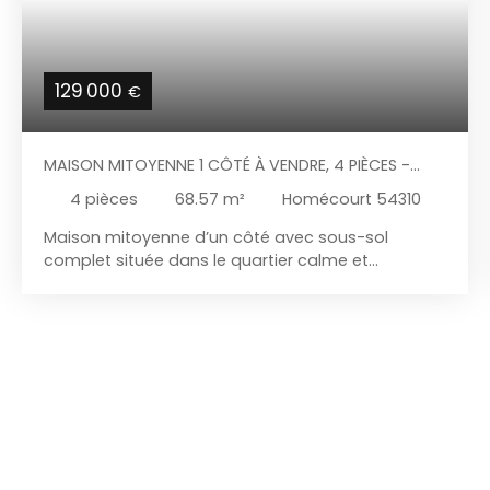
129 000
€
MAISON MITOYENNE 1 CÔTÉ À VENDRE, 4 PIÈCES -
HOMÉCOURT 54310
4
pièces
68.57
m²
Homécourt 54310
Maison mitoyenne d’un côté avec sous-sol
complet située dans le quartier calme et
recherché de la Grande Fin à Homécourt, à
proximité des écoles, du service périscolaire et
des transports scolaires. Au rez-de-chaussée,
vous découvrirez une entrée desservant un séjour
lumineux ouvert sur la cuisine de 25,37 m². Le
séjour dispose d’une porte-fenêtre offrant la
possibilité de créer un accès direct au jardin. Vous
trouverez également une salle de bain ainsi qu’un
WC séparé. À l’étage, un pallier dessert 3