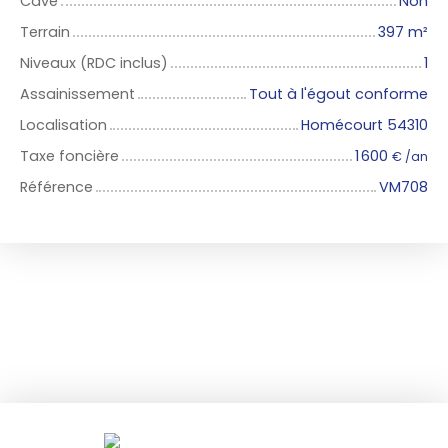
Cave
Non
Terrain
397
m²
Niveaux (RDC inclus)
1
Assainissement
Tout à l'égout conforme
Localisation
Homécourt 54310
Taxe foncière
1 600
€ /an
Référence
VM708