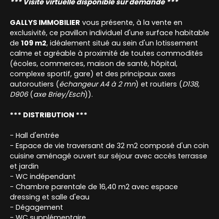
*** Visite virtuelle disponible sur demande ***
GALLYS IMMOBILIER
vous présente, à la vente en
exclusivité, ce pavillon individuel d'une surface habitable
de
109 m2
, idéalement situé au sein d'un lotissement
calme et agréable à proximité de toutes commodités
(écoles, commerces, maison de santé, hôpital,
complexe sportif, gare) et des principaux axes
autoroutiers (
échangeur A4 à 2 mn
) et routiers (
D138,
D906
(
axe Briey/Esch
)).
*** DISTRIBUTION ***
- Hall d'entrée
- Espace de vie traversant de 32 m2 composé d'un coin
cuisine aménagé ouvert sur séjour avec accès terrasse
et jardin
- WC indépendant
- Chambre parentale de 16,40 m2 avec espace
dressing et salle d'eau
- Dégagement
- WC supplémentaire