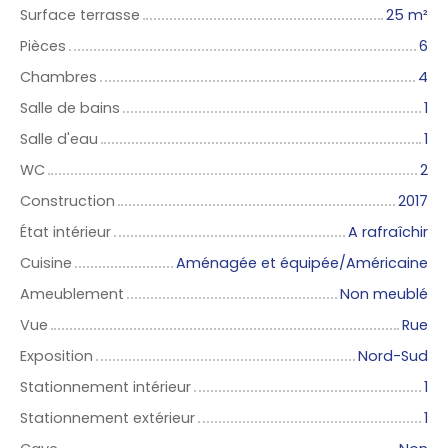
Surface terrasse
25
m²
Pièces
6
Chambres
4
Salle de bains
1
Salle d'eau
1
WC
2
Construction
2017
État intérieur
A rafraîchir
Cuisine
Aménagée et équipée/Américaine
Ameublement
Non meublé
Vue
Rue
Exposition
Nord-Sud
Stationnement intérieur
1
Stationnement extérieur
1