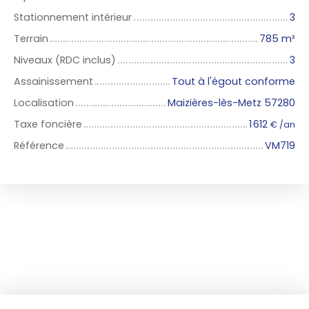
Stationnement intérieur
3
Terrain
785
m²
Niveaux (RDC inclus)
3
Assainissement
Tout à l'égout conforme
Localisation
Maizières-lès-Metz 57280
Taxe foncière
1 612
€ /an
Référence
VM719