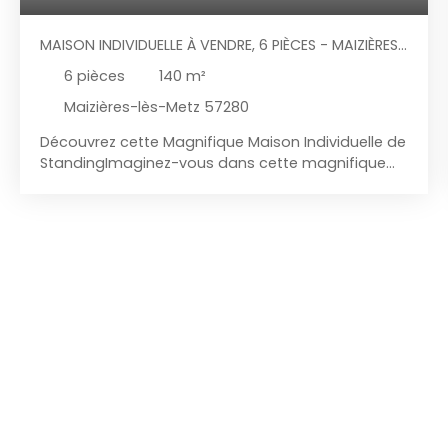
MAISON INDIVIDUELLE À VENDRE, 6 PIÈCES - MAIZIÈRES-
LÈS-METZ 57280
6
pièces
140
m²
Maizières-lès-Metz 57280
Découvrez cette Magnifique Maison Individuelle de
StandingImaginez-vous dans cette magnifique
maison individuelle construite en 2013, offrant une
surface habitable de 140 m², édifiée sur un terrain
de 668m2. Cette propriété est prête à accueillir de
nouveaux propriétaires dès maintenant. Dès son
entrée vous serez séduits par une atmosphère
accueillante et lumineuse. Le rez-de-chaussée
propose un vaste salon séjour baigné de lumière
idéale pour les familles ou ceux qui aiment
recevoir. La cuisine américaine aménagée et
équipée est un véritable atout pour les amateurs
de cuisine et de convivialité. De grandes
ouvertures en PVC/Aluminium offrant une belle
luminosité et un accès direct à la terrasse. Un