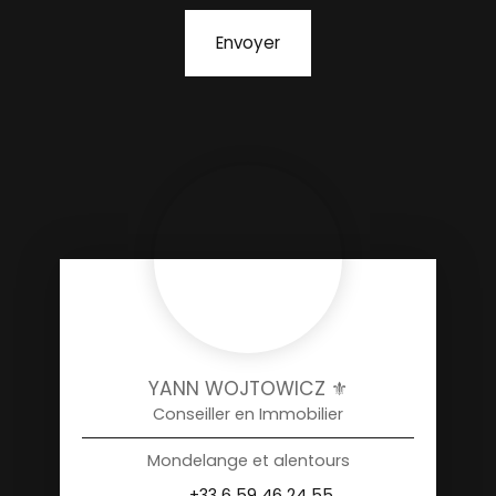
Envoyer
YANN WOJTOWICZ ⚜️
Conseiller en Immobilier
Mondelange et alentours
+33 6 59 46 24 55