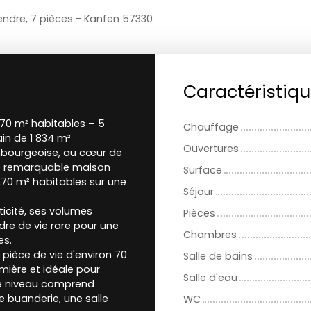
vendre, 7 pièces - Kanfen 57330
Caractéristiq
270 m² habitables – 5
Chauffage
in de 1 834 m²
Ouvertures
mbourgeoise, au cœur de
te remarquable maison
Surface
 270 m² habitables sur une
Séjour
icité, ses volumes
Pièces
dre de vie rare pour une
Chambres
es.
pièce de vie d'environ 70
Salle de bains
umière et idéale pour
Salle d'eau
Ce niveau comprend
 buanderie, une salle
WC