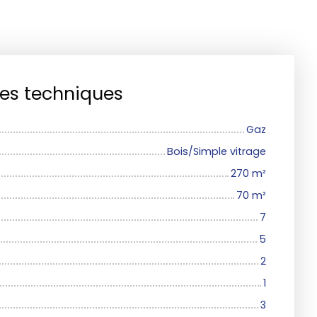
ues techniques
Gaz
Bois/Simple vitrage
270
m²
70
m²
7
5
2
1
3