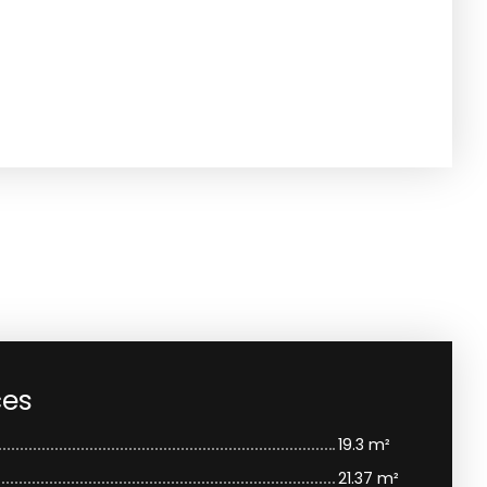
ces
19.3 m²
21.37 m²