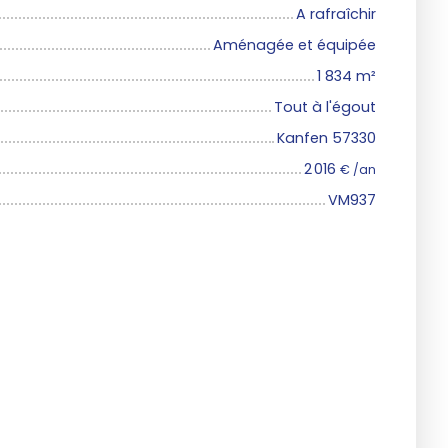
A rafraîchir
Aménagée et équipée
1 834
m²
Tout à l'égout
Kanfen 57330
2 016
€ /an
VM937