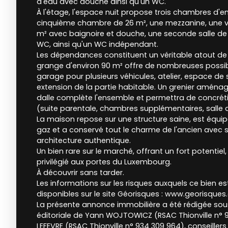
d'eau avec douche ainsi qu'un WC.
À l'étage, l'espace nuit propose trois chambres d'e
cinquième chambre de 26 m², une mezzanine, une va
m² avec baignoire et douche, une seconde salle de
WC, ainsi qu'un WC indépendant.
Les dépendances constituent un véritable atout de 
grange d'environ 90 m² offre de nombreuses possi
garage pour plusieurs véhicules, atelier, espace d
extension de la partie habitable. Un grenier aménag
dalle complète l'ensemble et permettra de concrét
(suite parentale, chambres supplémentaires, salle de 
La maison repose sur une structure saine, est équi
gaz et a conservé tout le charme de l'ancien avec
architecture authentique.
Un bien rare sur le marché, offrant un fort potenti
privilégié aux portes du Luxembourg.
À découvrir sans tarder.
Les informations sur les risques auxquels ce bien e
disponibles sur le site Géorisques : www.georisques.
La présente annonce immobilière a été rédigée sous
éditoriale de Yann WOJTOWICZ (RSAC Thionville n° 93
LEFEVRE (RSAC Thionville n° 934 309 964), conseille