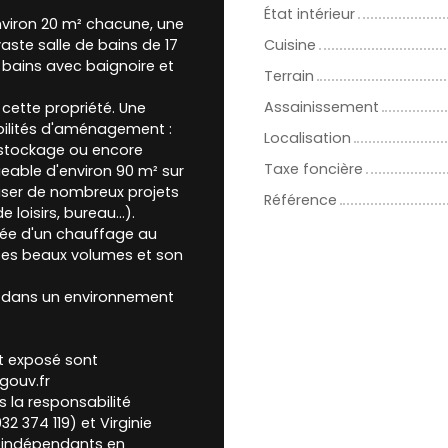
État intérieur
nviron 20 m² chacune, une
ste salle de bains de 17
Cuisine
 bains avec baignoire et
Terrain
Assainissement
cette propriété. Une
bilités d'aménagement :
Localisation
e stockage ou encore
Taxe foncière
eable d'environ 90 m² sur
iser de nombreux projets
Référence
loisirs, bureau...).
pée d'un chauffage au
 ses beaux volumes et son
el, dans un environnement
st exposé sont
gouv.fr
 la responsabilité
2 374 119) et Virginie
rs indépendants en