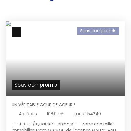
Sous compromis
Sous compromis
UN VÉRITABLE COUP DE COEUR !
4
pièces
108.9
m²
Joeuf 54240
*** JOEUF / Quartier Genibois *** Votre conseiller
immobilier, Marc GEORGE, de l'agence GALLYS vous