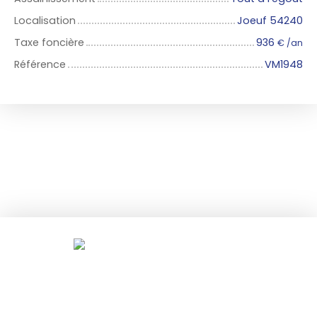
Localisation
Joeuf 54240
Taxe foncière
936
€ /an
Référence
VM1948