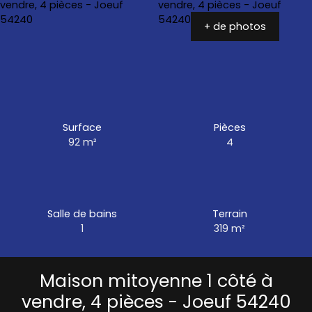
+ de photos
Surface
Pièces
92
m²
4
Salle de bains
Terrain
1
319
m²
Maison mitoyenne 1 côté à
vendre, 4 pièces - Joeuf 54240