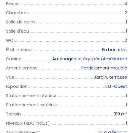
Pièces
4
Chambres
2
Salle de bains
1
Salle d'eau
1
WC
2
État intérieur
En bon état
Cuisine
Aménagée et équipée/Américaine
Ameublement
Partiellement meublé
Vue
Jardin, terrasse
Exposition
Est-Ouest
Stationnement intérieur
1
Stationnement extérieur
1
Terrain
319
m²
Niveaux (RDC inclus)
1
Assainissement
Tout à l'égout