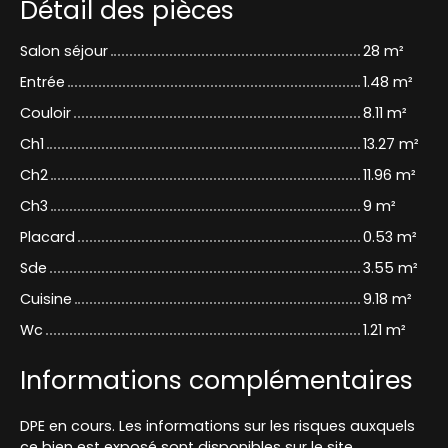
Détail des pièces
Salon séjour
28 m²
Entrée
1.48 m²
Couloir
8.11 m²
Ch1
13.27 m²
Ch2
11.96 m²
Ch3
9 m²
Placard
0.53 m²
Sde
3.55 m²
Cuisine
9.18 m²
Wc
1.21 m²
Informations complémentaires
DPE en cours. Les informations sur les risques auxquels
ce bien est exposé sont disponibles sur le site