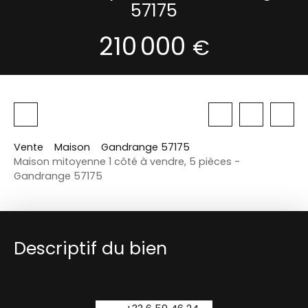
57175
210 000
€
Vente
Maison
Gandrange 57175
Maison mitoyenne 1 côté à vendre, 5 pièces -
Gandrange 57175
Descriptif du bien