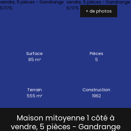
+ de photos
Surface
Pièces
85
m²
5
Terrain
Construction
555
m²
1962
Maison mitoyenne 1 côté à
vendre, 5 pièces - Gandrange