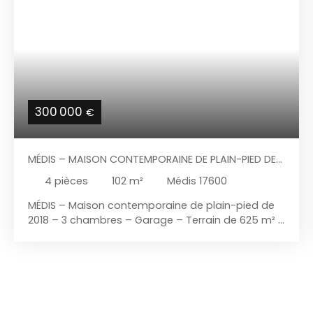
300 000
€
MÉDIS – MAISON CONTEMPORAINE DE PLAIN-PIED DE
2018 – 3 CHAMBRES – GARAGE – TERRAIN DE 625 M²
4
pièces
102
m²
Médis 17600
MÉDIS – Maison contemporaine de plain-pied de
2018 – 3 chambres – Garage – Terrain de 625 m² À
seulement quelques minutes des commerces,
des écoles et des plages royannaises, découvrez
cette agréable maison de plain-pied construite
en 2018, alliant confort moderne, fonctionnalité et
performance énergétique. Dès l'entrée, vous serez
séduit par sa vaste pièce de vie de près de 46 m²,