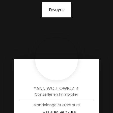
Envoyer
YANN WOJTOWICZ ⚜️
Conseiller en Immobilier
Mondelange et alentours
+33 6 59 46 24 55