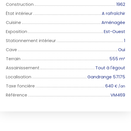
Construction
1962
État intérieur
A rafraîchir
Cuisine
Aménagée
Exposition
Est-Ouest
Stationnement intérieur
1
Cave
Oui
Terrain
555
m²
Assainissement
Tout à l'égout
Localisation
Gandrange 57175
Taxe foncière
640
€ /an
Référence
VM469