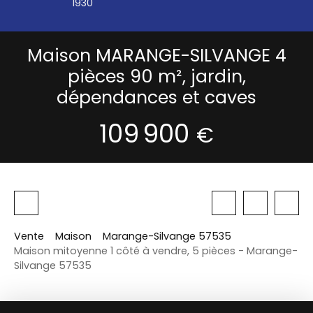
1930
Maison MARANGE-SILVANGE 4
pièces 90 m², jardin,
dépendances et caves
109 900
€
Vente
Maison
Marange-Silvange 57535
Maison mitoyenne 1 côté à vendre, 5 pièces - Marange-
Silvange 57535