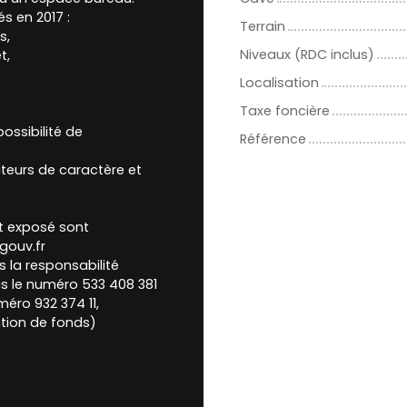
s en 2017 :
Terrain
s,
Niveaux (RDC inclus)
t,
Localisation
Taxe foncière
possibilité de
Référence
ateurs de caractère et
st exposé sont
gouv.fr
 la responsabilité
us le numéro 533 408 381
éro 932 374 11,
ntion de fonds)