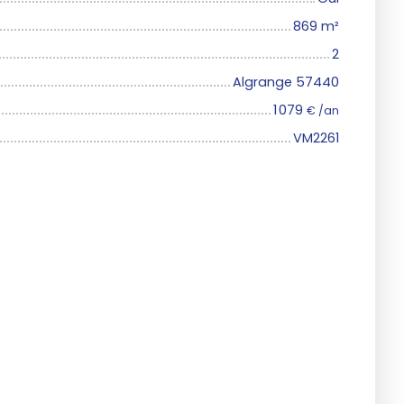
869
m²
2
Algrange 57440
1 079
€ /an
VM2261