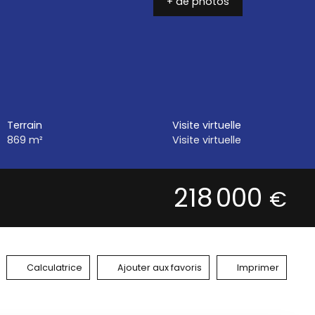
+ de photos
Terrain
Visite virtuelle
869
m²
Visite virtuelle
218 000
€
Calculatrice
Ajouter aux favoris
Imprimer