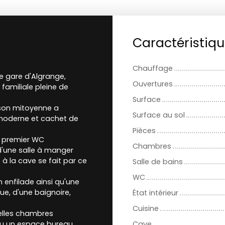
Caractéristiq
Chauffage
ne gare d'Algrange,
Ouvertures
familiale pleine de
Surface
ison mitoyenne a
Surface au sol
t moderne et cachet de
Pièces
n premier WC
Chambres
d'une salle à manger
 à la cave se fait par ce
Salle de bains
WC
 enfilade ainsi qu'une
e, d'une baignoire,
État intérieur
Cuisine
elles chambres
ou un espace bureau.
Cave