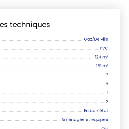
ues techniques
Gaz/De ville
PVC
124
m²
151
m²
7
5
1
2
En bon état
Aménagée et équipée
Oui