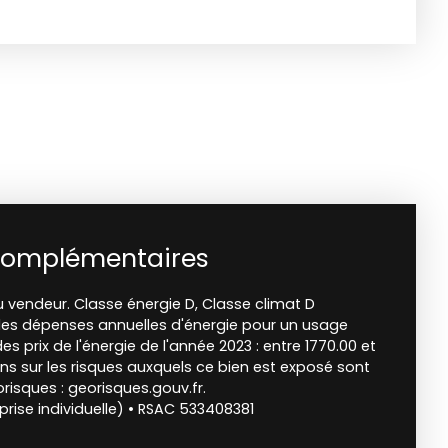
complémentaires
 vendeur. Classe énergie D, Classe climat D
s dépenses annuelles d'énergie pour un usage
des prix de l'énergie de l'année 2023 : entre 1770.00 et
ns sur les risques auxquels ce bien est exposé sont
orisques : georisques.gouv.fr.
rise individuelle) • RSAC 533408381