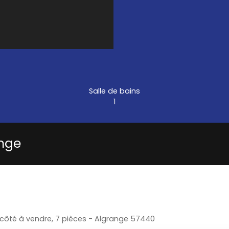
Salle de bains
1
ange
côté à vendre, 7 pièces - Algrange 57440