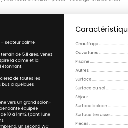
Caractéristiq
n – secteur calme
Chauffage
Ouvertures
rrain de 5,11 ares, venez
pire la calme et la
Piscine
l étonnant.
Autres
cierez de toutes les
Surface
s bus à quelques
Surface au sol
Séjour
ne vers un grand salon-
Surface balcon
dépendante équipée
de 10 à 14m2 (dont l’une
Surface terrasse
ns.
Pièces
 comprend, un second WC