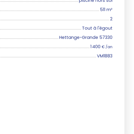
piscine hors sol
511
m²
2
Tout à l'égout
Hettange-Grande 57330
1 400
€ /an
VM1883