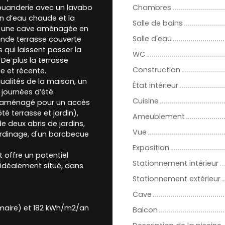
buanderie avec un lavabo
Chambres
on d’eau chaude et la
Salle de bains
t une cave aménagée en
Salle d'eau
rande terrasse couverte
qui laissent passer la
WC
De plus la terrasse
Construction
 et récente.
ualités de la maison, un
État intérieur
journées d’été.
Cuisine
n aménagé pour un accès
té terrasse et jardin),
Ameublement
e deux abris de jardins,
Vue
jardinage, d'un barcbecue
Exposition
 offre un potentiel
Stationnement intérieur
t idéalement situé, dans
Stationnement extérieur
Cave
imaire) et 182 kWh/m2/an
Balcon