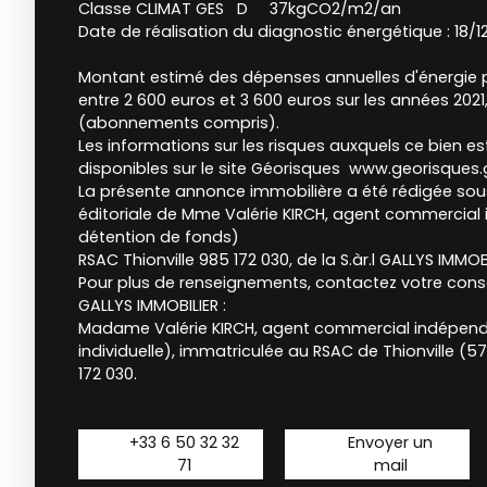
Classe CLIMAT GES D 37kgCO2/m2/an
Date de réalisation du diagnostic énergétique : 18/
Montant estimé des dépenses annuelles d'énergie 
entre 2 600 euros et 3 600 euros sur les années 2021
(abonnements compris).
Les informations sur les risques auxquels ce bien e
disponibles sur le site Géorisques www.georisques.
La présente annonce immobilière a été rédigée sous
éditoriale de Mme Valérie KIRCH, agent commercial
détention de fonds)
RSAC Thionville 985 172 030, de la S.àr.l GALLYS IMMOBI
Pour plus de renseignements, contactez votre conse
GALLYS IMMOBILIER :
Madame Valérie KIRCH, agent commercial indépend
individuelle), immatriculée au RSAC de Thionville (
172 030.
+33 6 50 32 32
Envoyer un
71
mail