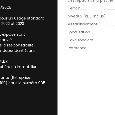
Description de la piscine
12/2025
Terrain
Niveaux (RDC inclus)
pour un usage standard :
, 2022 et 2023
Assainissement
Localisation
st exposé sont
gouv.fr
Taxe foncière
 la responsabilité
Référence
 indépendant (sans
LIER,
illère en immobilier
ante (Entreprise
57100) sous le numéro 985