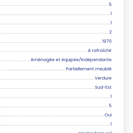
5
1
1
2
1970
A rafraîchir
Aménagée et équipée/Indépendante
Partiellement meublé
Verdure
Sud-Est
1
5
Oui
1