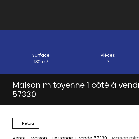
Surface
Pièces
130
m²
7
Maison mitoyenne 1 côté à vend
57330
Retour
Vente
Maison
Hettange-Grande 57330
Maison mito