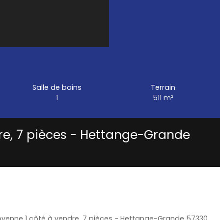
Salle de bains
Terrain
1
511
m²
re, 7 pièces - Hettange-Grande
yenne 1 côté à vendre, 7 pièces - Hettange-Grande 57330