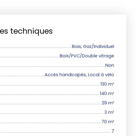
ues techniques
Bois, Gaz/Individuel
Bois/PVC/Double vitrage
Non
Accès handicapés, Local à vélo
130
m²
140
m²
29
m²
3
m²
70
m²
7