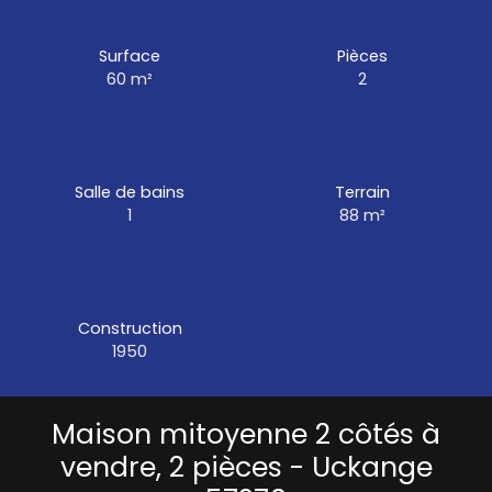
Surface
Pièces
60
m²
2
Salle de bains
Terrain
1
88
m²
Construction
1950
Maison mitoyenne 2 côtés à
vendre, 2 pièces - Uckange