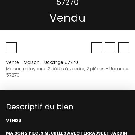
57270
Vendu
Vente
Maison
Uckange 57270
Maison mitoyenne 2 côtés à vendre, 2 pièces - Uckange
57270
Descriptif du bien
VENDU
MAISON 2 PIÈCES MEUBLÉES AVEC TERRASSE ET JARDIN