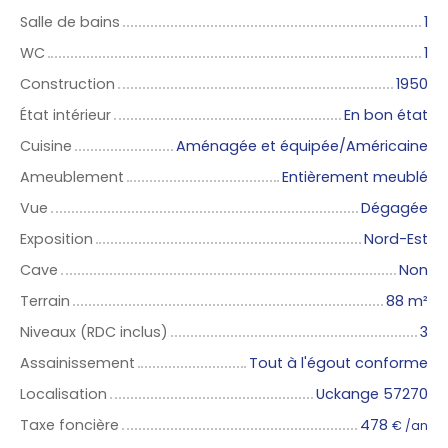
Salle de bains
1
WC
1
Construction
1950
État intérieur
En bon état
Cuisine
Aménagée et équipée/Américaine
Ameublement
Entièrement meublé
Vue
Dégagée
Exposition
Nord-Est
Cave
Non
Terrain
88
m²
Niveaux (RDC inclus)
3
Assainissement
Tout à l'égout conforme
Localisation
Uckange 57270
Taxe foncière
478
€ /an