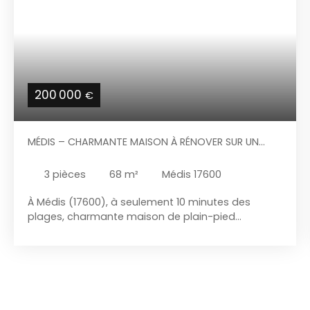
200 000
€
MÉDIS – CHARMANTE MAISON À RÉNOVER SUR UN
GRAND TERRAIN.
3
pièces
68
m²
Médis 17600
À Médis (17600), à seulement 10 minutes des
plages, charmante maison de plain-pied
d’environ 70 m², située sur un terrain de 1 000 m², à
proximité du centre-bourg et de ses commodités.
Elle se compose d’un séjour, d’une cuisine fermée,
de 2 chambres, d’un couloir, d’une salle d’eau et
d’un WC indépendant. Un grenier et un garage de
25 m² complètent le bien. Construction de 1970 en