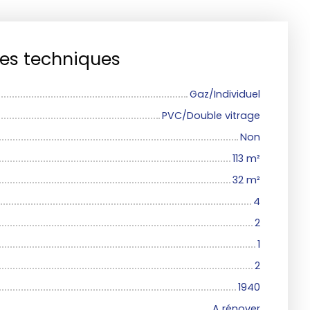
ues techniques
Gaz/Individuel
PVC/Double vitrage
Non
113
m²
32
m²
4
2
1
2
1940
A rénover