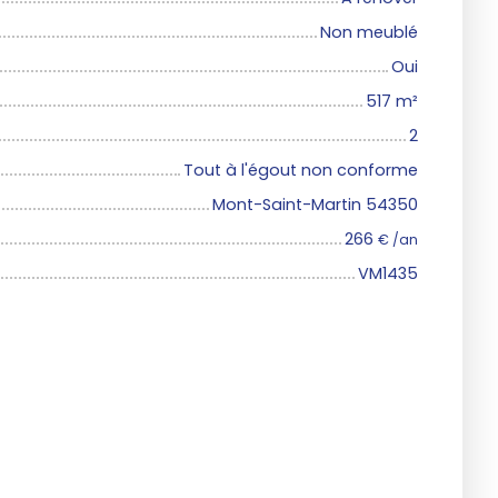
Non meublé
Oui
517
m²
2
Tout à l'égout non conforme
Mont-Saint-Martin 54350
266
€ /an
VM1435