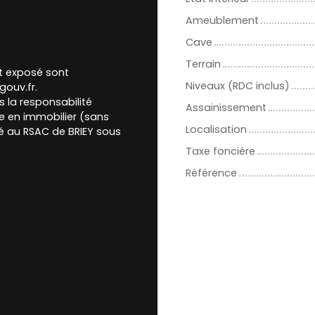
Ameublement
Cave
Terrain
st exposé sont
Niveaux (RDC inclus)
gouv.fr.
 la responsabilité
Assainissement
te en immobilier (sans
Localisation
é au RSAC de BRIEY sous
Taxe foncière
Référence