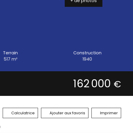
+ de photos
Terrain
Construction
517
m²
1940
162 000
€
Calculatrice
Ajouter aux favoris
Imprimer
0