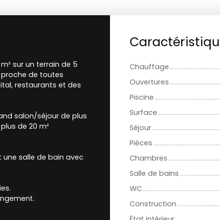
Caractéristiq
m² sur un terrain de 5
Chauffage
, proche de toutes
Ouvertures
tal, restaurants et des
Piscine
Surface
and salon/séjour de plus
 plus de 20 m²
Séjour
Pièces
t une salle de bain avec
Chambres
Salle de bains
es.
WC
rangement.
Construction
État intérieur