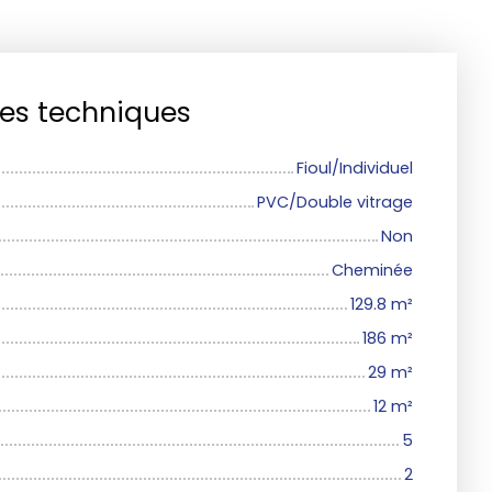
ues techniques
Fioul/Individuel
PVC/Double vitrage
Non
Cheminée
129.8
m²
186
m²
29
m²
12
m²
5
2