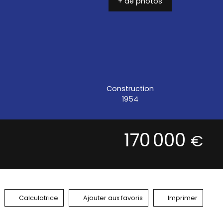
+ de photos
Construction
1954
170 000
€
Calculatrice
Ajouter aux favoris
Imprimer