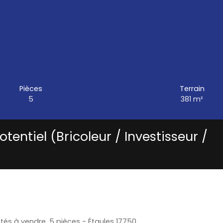
Pièces
Terrain
5
381
m²
otentiel (Bricoleur / Investisseur /
és à vendre, 5 pièces - Étaules 17750