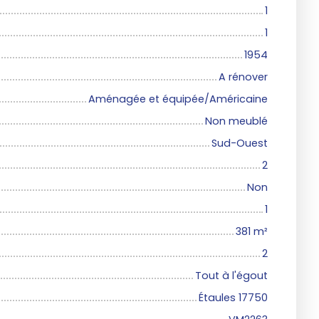
1
1
1954
A rénover
Aménagée et équipée/Américaine
Non meublé
Sud-Ouest
2
Non
1
381
m²
2
Tout à l'égout
Étaules 17750