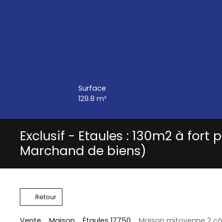
Surface
129.8
m²
Exclusif - Etaules : 130m2 à fort p
Marchand de biens)
Retour
Vente
Maison
Étaules 17750
Maison mitoyenne 2 côt