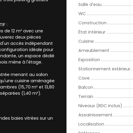
Salle d'eau
WC
Construction
IF :
ès de 12 m² avec une
État intérieur
ouverez deux pièces
Cuisine
ie d'un accès indépendant
 configuration idéale pour
Ameublement
endante, un espace dédié
Exposition
bois mène à l'étage.
Stationnement extérieur
ntrée menant au salon
Cave
 qu'une cuisine aménagée
hambres (15,70 m² et 13,80
Balcon
séparées (1,40 m²).
Terrain
Niveaux (RDC inclus)
Assainissement
andes baies vitrées sur un
Localisation