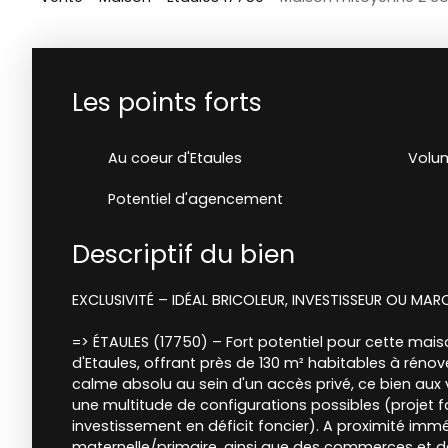
Les points forts
Au coeur d'Etaules
Volum
Potentiel d'agencement
Descriptif du bien
EXCLUSIVITÉ – IDÉAL BRICOLEUR, INVESTISSEUR OU MAR
=> ÉTAULES (17750) – Fort potentiel pour cette maiso
d'Etaules, offrant près de 130 m² habitables à réno
calme absolu au sein d'un accès privé, ce bien aux
une multitude de configurations possibles (projet f
investissement en déficit foncier). A proximité imm
maternelle/primaire, ainsi que des commerces et de 