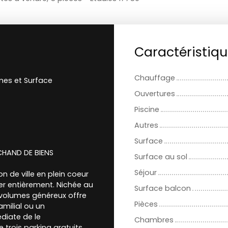
Caractéristiq
Chauffage
es et Surface
Ouvertures
Piscine
Autres
Surface
CHAND DE BIENS
Surface au sol
Séjour
n de ville en plein coeur
ver entièrement. Nichée au
Surface balcon
 volumes généreux offre
Pièces
amilial ou un
édiate de le
Chambres
trois parking gratuits