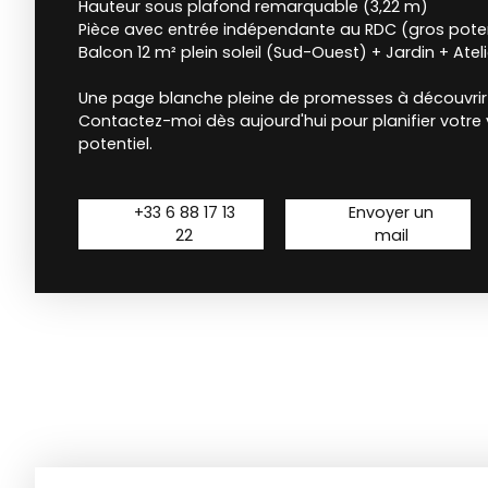
Hauteur sous plafond remarquable (3,22 m)
Pièce avec entrée indépendante au RDC (gros potent
Balcon 12 m² plein soleil (Sud-Ouest) + Jardin + Ateli
Une page blanche pleine de promesses à découvrir 
Contactez-moi dès aujourd'hui pour planifier votre v
potentiel.
+33 6 88 17 13
Envoyer un
22
mail