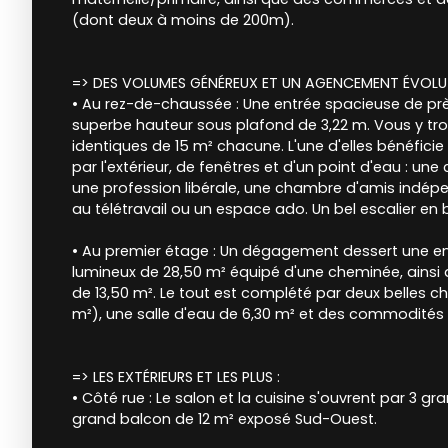
(dont deux à moins de 200m).
=> DES VOLUMES GÉNÉREUX ET UN AGENCEMENT ÉVOLUT
• Au rez-de-chaussée : Une entrée spacieuse de pr
superbe hauteur sous plafond de 3,22 m. Vous y tr
identiques de 15 m² chacune. L'une d'elles bénéfic
par l'extérieur, de fenêtres et d'un point d'eau : une
une profession libérale, une chambre d'amis indép
au télétravail ou un espace ado. Un bel escalier en 
• Au premier étage : Un dégagement dessert une e
lumineux de 28,50 m² équipé d'une cheminée, ainsi
de 13,50 m². Le tout est complété par deux belles c
m²), une salle d'eau de 6,30 m² et des commodités 
=> LES EXTÉRIEURS ET LES PLUS :
• Côté rue : Le salon et la cuisine s'ouvrent par 3 gr
grand balcon de 12 m² exposé Sud-Ouest.