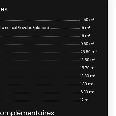
ces
11.50 m²
te sur ext/lavabo/placard
15 m²
15 m²
9.60 m²
28.50 m²
13.50 m²
15.70 m²
13.80 m²
1.80 m²
6.30 m²
12 m²
complémentaires