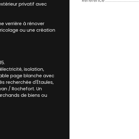
Référence
xtérieur privatif avec
ne verrière à rénover
bricolage ou une création
15.
ectricité, isolation,
itable page blanche avec
ès recherchée d'Étaules,
yan / Rochefort. Un
marchands de biens ou