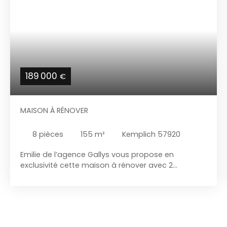
189 000
€
MAISON À RÉNOVER
8
pièces
155
m²
Kemplich 57920
Emilie de l’agence Gallys vous propose en
exclusivité cette maison à rénover avec 2
granges, un gares et un fort potentiel à KEMPLICH
Amoureux de la rénovation, investisseurs,
marchands de biens ou porteurs de projets, cette
opportunité est faite pour vous! Cette maison de
155m2 et ses dépendances de plus de 140m2,