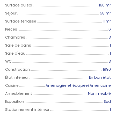
Surface au sol
160
m²
Séjour
58
m²
Surface terrasse
11
m²
Pièces
6
Chambres
3
Salle de bains
1
Salle d'eau
1
WC
3
Construction
1990
État intérieur
En bon état
Cuisine
Aménagée et équipée/Américaine
Ameublement
Non meublé
Exposition
Sud
Stationnement intérieur
1