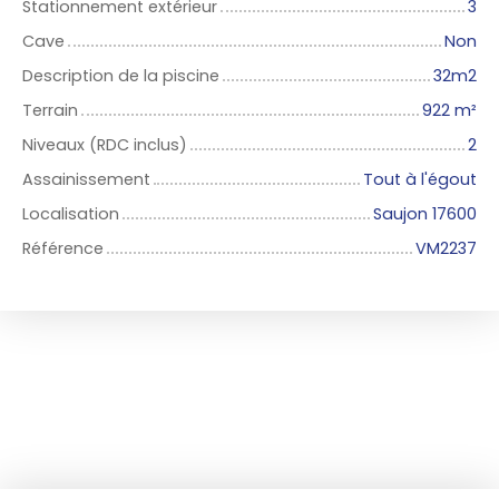
Stationnement extérieur
3
Cave
Non
Description de la piscine
32m2
Terrain
922
m²
Niveaux (RDC inclus)
2
Assainissement
Tout à l'égout
Localisation
Saujon 17600
Référence
VM2237