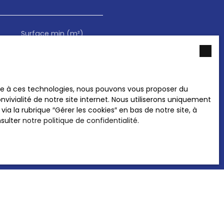
Surface min (m²)
s ne souhaitez pas faire
ace à ces technologies, nous pouvons vous proposer du
gratuitement sur la liste
vivialité de notre site internet. Nous utiliserons uniquement
onsommation, sur le site
 la rubrique ″Gérer les cookies″ en bas de notre site, à
nsulter
notre politique de confidentialité
.
 notre
politique de