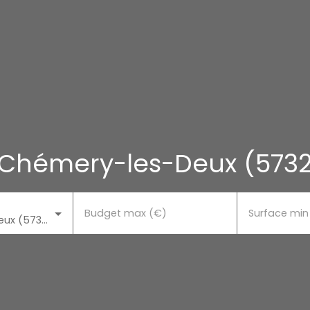
 Chémery-les-Deux (573
Budget max (€)
Surface min
Chémery-les-Deux (57320)