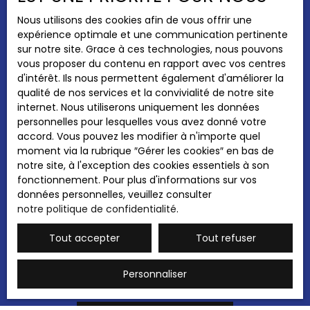
éditoriale de Emilie CHRIST, conseillère
Pièces min
indépendante en immobilier (sans détention de
Nous utilisons des cookies afin de vous offrir une
fond), agent commerciale immatriculée au RSAC
expérience optimale et une communication pertinente
J'accepte le traitement de mes données
de Thionville sous le numéro 492792890.
sur notre site. Grace à ces technologies, nous pouvons
personnelles conformément au RGPD. Si vous
vous proposer du contenu en rapport avec vos centres
ne souhaitez pas faire l'objet de prospection
d'intérêt. Ils nous permettent également d'améliorer la
commerciale par voie téléphonique, vous
qualité de nos services et la convivialité de notre site
pouvez vous inscrire gratuitement sur la liste
internet. Nous utiliserons uniquement les données
d'opposition au démarchage téléphonique,
personnelles pour lesquelles vous avez donné votre
prévu par l'article L223-1 du code de la
accord. Vous pouvez les modifier à n'importe quel
consommation, sur le site Internet
moment via la rubrique ″Gérer les cookies″ en bas de
www.bloctel.gouv.fr ou par courrier adressé à
notre site, à l'exception des cookies essentiels à son
:
fonctionnement. Pour plus d'informations sur vos
données personnelles, veuillez consulter
Société Worldline, Service Bloctel, CS 61311,
notre politique de confidentialité
.
41013 BLOIS CEDEX.
Tout accepter
Tout refuser
Pour en savoir plus sur le traitement de vos
données personnelles, veuillez consulter
notre
politique de confidentialité
.
Personnaliser