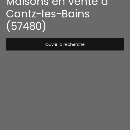
Maisons en vente à
Contz-les-Bains
(57480)
Ouvrir la recherche
Type de bien
Maison
Localisation
Contz-les-Bains (57480)
Budget max (€)
Surface min (m²)
Rechercher