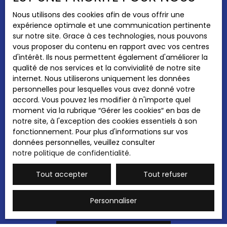
travaux n'est à prévoir. Isolation refaite en 2021.
Pièces min
N'hésitez pas à nous contacter pour de plus
Nous utilisons des cookies afin de vous offrir une
amples renseignements. ! Vidéo sur demande !
expérience optimale et une communication pertinente
J'accepte le traitement de mes données
Les informations sur les risques auxquels ce bien
sur notre site. Grace à ces technologies, nous pouvons
personnelles conformément au RGPD. Si vous
est exposé sont disponibles sur le site Géorisques
vous proposer du contenu en rapport avec vos centres
ne souhaitez pas faire l'objet de prospection
: www. georisques. gouv. fr La présente annonce
d'intérêt. Ils nous permettent également d'améliorer la
commerciale par voie téléphonique, vous
immobilière a été rédigée sous la responsabilité
qualité de nos services et la convivialité de notre site
pouvez vous inscrire gratuitement sur la liste
éditoriale de Emmanuelle &Frédéric DELANTES,
internet. Nous utiliserons uniquement les données
d'opposition au démarchage téléphonique,
conseillers indépendants en immobilier (sans
personnelles pour lesquelles vous avez donné votre
prévu par l'article L223-1 du code de la
détention de fonds) , agents commerciaux (EI)
accord. Vous pouvez les modifier à n'importe quel
consommation, sur le site Internet
immatriculés au RSAC de Saintes sous les
moment via la rubrique ″Gérer les cookies″ en bas de
www.bloctel.gouv.fr ou par courrier adressé à
numéros : 893 210 138 – 497 520 858
notre site, à l'exception des cookies essentiels à son
:
fonctionnement. Pour plus d'informations sur vos
données personnelles, veuillez consulter
Société Worldline, Service Bloctel, CS 61311,
notre politique de confidentialité
.
41013 BLOIS CEDEX.
Tout accepter
Tout refuser
Pour en savoir plus sur le traitement de vos
données personnelles, veuillez consulter
notre
politique de confidentialité
.
Personnaliser