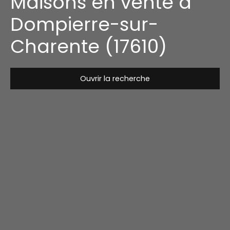
Maisons en vente à
Dompierre-sur-
Charente (17610)
Ouvrir la recherche
Type de bien
Maison
Localisation
Dompierre-sur-Charente (17610)
Budget max (€)
Surface min (m²)
Rechercher