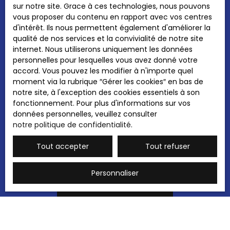
sur notre site. Grace à ces technologies, nous pouvons
personnelles conformément au RGPD. Si vous
vous proposer du contenu en rapport avec vos centres
ne souhaitez pas faire l'objet de prospection
d'intérêt. Ils nous permettent également d'améliorer la
commerciale par voie téléphonique, vous
qualité de nos services et la convivialité de notre site
pouvez vous inscrire gratuitement sur la liste
internet. Nous utiliserons uniquement les données
d'opposition au démarchage téléphonique,
personnelles pour lesquelles vous avez donné votre
prévu par l'article L223-1 du code de la
accord. Vous pouvez les modifier à n'importe quel
consommation, sur le site Internet
moment via la rubrique ″Gérer les cookies″ en bas de
www.bloctel.gouv.fr ou par courrier adressé à
notre site, à l'exception des cookies essentiels à son
:
fonctionnement. Pour plus d'informations sur vos
données personnelles, veuillez consulter
Société Worldline, Service Bloctel, CS 61311,
notre politique de confidentialité
.
41013 BLOIS CEDEX.
Tout accepter
Tout refuser
Pour en savoir plus sur le traitement de vos
données personnelles, veuillez consulter
notre
politique de confidentialité
.
Personnaliser
Recevoir des annonces