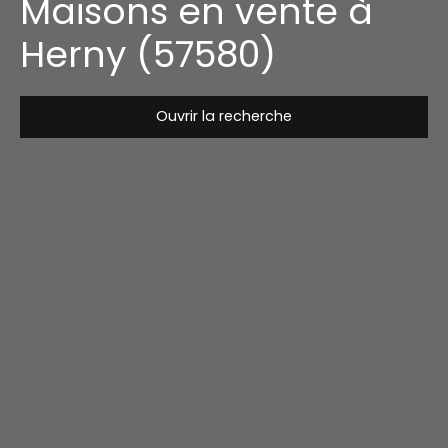
Maisons en vente à
Herny (57580)
Ouvrir la recherche
Type de bien
Maison
Localisation
Herny (57580)
Budget max (€)
Surface min (m²)
Rechercher