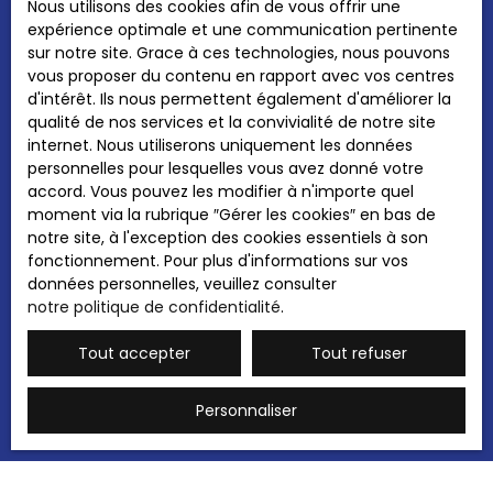
Pièces min
Nous utilisons des cookies afin de vous offrir une
expérience optimale et une communication pertinente
J'accepte le traitement de mes données
sur notre site. Grace à ces technologies, nous pouvons
personnelles conformément au RGPD. Si vous
vous proposer du contenu en rapport avec vos centres
ne souhaitez pas faire l'objet de prospection
d'intérêt. Ils nous permettent également d'améliorer la
commerciale par voie téléphonique, vous
qualité de nos services et la convivialité de notre site
pouvez vous inscrire gratuitement sur la liste
internet. Nous utiliserons uniquement les données
d'opposition au démarchage téléphonique,
personnelles pour lesquelles vous avez donné votre
prévu par l'article L223-1 du code de la
accord. Vous pouvez les modifier à n'importe quel
consommation, sur le site Internet
moment via la rubrique ″Gérer les cookies″ en bas de
www.bloctel.gouv.fr ou par courrier adressé à
notre site, à l'exception des cookies essentiels à son
:
fonctionnement. Pour plus d'informations sur vos
données personnelles, veuillez consulter
Société Worldline, Service Bloctel, CS 61311,
notre politique de confidentialité
.
41013 BLOIS CEDEX.
Tout accepter
Tout refuser
Pour en savoir plus sur le traitement de vos
données personnelles, veuillez consulter
Personnaliser
notre
politique de confidentialité
.