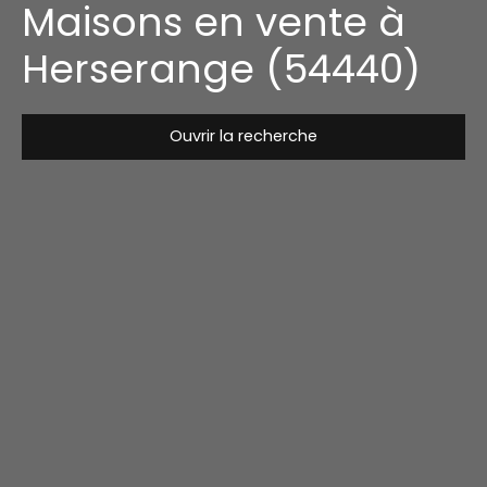
Maisons en vente à
Herserange (54440)
Ouvrir la recherche
Type de bien
Maison
Localisation
Herserange (54440)
Budget max (€)
Surface min (m²)
Rechercher