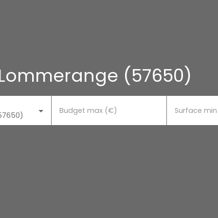
à Lommerange (57650)
Budget max (€)
Surface min
57650)