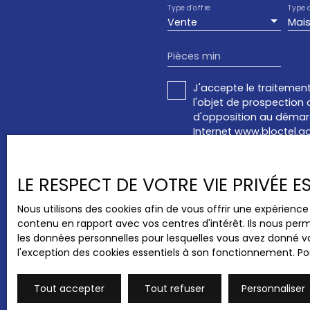
Type d'offre
Type 
Vente
Mai
Pièces min
J'accepte le traitemen
l'objet de prospection 
d'opposition au démarc
Internet www.bloctel.go
Société Worldline, Servic
LE RESPECT DE VOTRE VIE PRIVÉE 
Pour en savoir plus sur
confidentialité
.
Nous utilisons des cookies afin de vous offrir une expérien
contenu en rapport avec vos centres d'intérêt. Ils nous perm
les données personnelles pour lesquelles vous avez donné vo
l'exception des cookies essentiels à son fonctionnement. Pou
Tout accepter
Tout refuser
Personnaliser