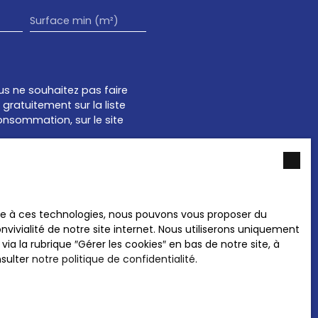
Surface min (m²)
s ne souhaitez pas faire
gratuitement sur la liste
onsommation, sur le site
 notre
politique de
ace à ces technologies, nous pouvons vous proposer du
vivialité de notre site internet. Nous utiliserons uniquement
 la rubrique ″Gérer les cookies″ en bas de notre site, à
nsulter
notre politique de confidentialité
.