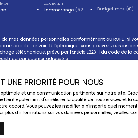
de bien
Localisation
Budget max (€)
son
Lommerange (57650)
t de mes données personnelles conformément au RGPD. Si vou
commerciale par voie téléphonique, vous pouvez vous inscrire 
hage téléphonique, prévu par l'article L223-1 du code de la c
uv.fr ou par courrier adressé à :
e Bloctel, CS 61311, 41013 BLOIS CEDEX.
EST UNE PRIORITÉ POUR NOUS
 le traitement de vos données personnelles, veuillez consulter
ce optimale et une communication pertinente sur notre site. Gr
ettent également d'améliorer la qualité de nos services et la con
tre accord. Vous pouvez les modifier à n'importe quel moment via
Recevoir des annonces
r plus d'informations sur vos données personnelles, veuillez co