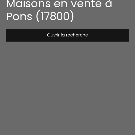
Maisons en vente à
Pons (17800)
Ouvrir la recherche
Type de bien
Maison
Localisation
Pons (17800)
Budget max (€)
Surface min (m²)
Rechercher