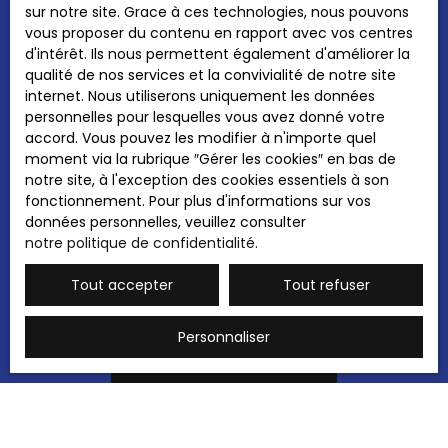
sur notre site. Grace à ces technologies, nous pouvons
personnelles conformément au RGPD. Si vous
vous proposer du contenu en rapport avec vos centres
ne souhaitez pas faire l'objet de prospection
d'intérêt. Ils nous permettent également d'améliorer la
commerciale par voie téléphonique, vous
qualité de nos services et la convivialité de notre site
pouvez vous inscrire gratuitement sur la liste
internet. Nous utiliserons uniquement les données
d'opposition au démarchage téléphonique,
personnelles pour lesquelles vous avez donné votre
prévu par l'article L223-1 du code de la
accord. Vous pouvez les modifier à n'importe quel
consommation, sur le site Internet
moment via la rubrique ″Gérer les cookies″ en bas de
www.bloctel.gouv.fr ou par courrier adressé à
notre site, à l'exception des cookies essentiels à son
:
fonctionnement. Pour plus d'informations sur vos
données personnelles, veuillez consulter
Société Worldline, Service Bloctel, CS 61311,
notre politique de confidentialité
.
41013 BLOIS CEDEX.
Tout accepter
Tout refuser
Pour en savoir plus sur le traitement de vos
données personnelles, veuillez consulter
notre
politique de confidentialité
.
Personnaliser
Recevoir des annonces