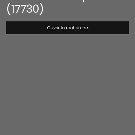
(17730)
Ouvrir la recherche
Type de bien
Maison
Localisation
Port-des-Barques (17730)
Budget max (€)
Surface min (m²)
Rechercher