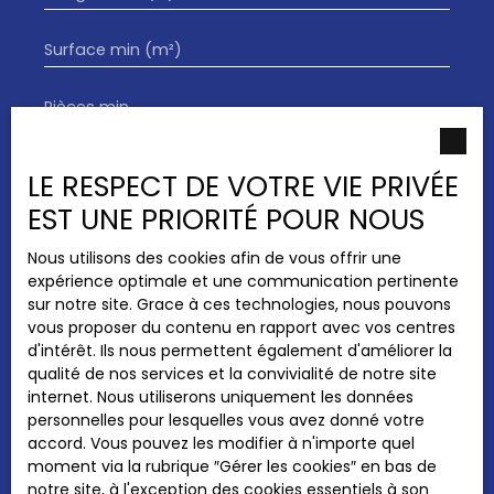
Surface min (m²)
Pièces min
J'accepte le traitement de mes données
LE RESPECT DE VOTRE VIE PRIVÉE
personnelles conformément au RGPD. Si vous
ne souhaitez pas faire l'objet de prospection
EST UNE PRIORITÉ POUR NOUS
commerciale par voie téléphonique, vous
pouvez vous inscrire gratuitement sur la liste
Nous utilisons des cookies afin de vous offrir une
d'opposition au démarchage téléphonique,
expérience optimale et une communication pertinente
prévu par l'article L223-1 du code de la
sur notre site. Grace à ces technologies, nous pouvons
consommation, sur le site Internet
vous proposer du contenu en rapport avec vos centres
www.bloctel.gouv.fr ou par courrier adressé à
d'intérêt. Ils nous permettent également d'améliorer la
:
qualité de nos services et la convivialité de notre site
internet. Nous utiliserons uniquement les données
Société Worldline, Service Bloctel, CS 61311,
personnelles pour lesquelles vous avez donné votre
41013 BLOIS CEDEX.
accord. Vous pouvez les modifier à n'importe quel
moment via la rubrique ″Gérer les cookies″ en bas de
Pour en savoir plus sur le traitement de vos
notre site, à l'exception des cookies essentiels à son