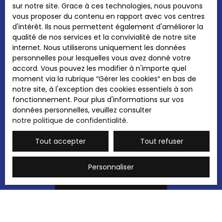
sur notre site. Grace à ces technologies, nous pouvons
personnelles conformément au RGPD. Si vous
vous proposer du contenu en rapport avec vos centres
ne souhaitez pas faire l'objet de prospection
d'intérêt. Ils nous permettent également d'améliorer la
commerciale par voie téléphonique, vous
qualité de nos services et la convivialité de notre site
pouvez vous inscrire gratuitement sur la liste
internet. Nous utiliserons uniquement les données
d'opposition au démarchage téléphonique,
personnelles pour lesquelles vous avez donné votre
prévu par l'article L223-1 du code de la
accord. Vous pouvez les modifier à n'importe quel
consommation, sur le site Internet
moment via la rubrique ″Gérer les cookies″ en bas de
www.bloctel.gouv.fr ou par courrier adressé à
notre site, à l'exception des cookies essentiels à son
:
fonctionnement. Pour plus d'informations sur vos
données personnelles, veuillez consulter
Société Worldline, Service Bloctel, CS 61311,
notre politique de confidentialité
.
41013 BLOIS CEDEX.
Tout accepter
Tout refuser
Pour en savoir plus sur le traitement de vos
données personnelles, veuillez consulter
notre
politique de confidentialité
.
Personnaliser
Recevoir des annonces