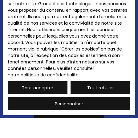
sur notre site. Grace à ces technologies, nous pouvons
personnelles conformément au RGPD. Si vous
vous proposer du contenu en rapport avec vos centres
ne souhaitez pas faire l'objet de prospection
d'intérêt. Ils nous permettent également d'améliorer la
commerciale par voie téléphonique, vous
qualité de nos services et la convivialité de notre site
pouvez vous inscrire gratuitement sur la liste
internet. Nous utiliserons uniquement les données
d'opposition au démarchage téléphonique,
personnelles pour lesquelles vous avez donné votre
prévu par l'article L223-1 du code de la
accord. Vous pouvez les modifier à n'importe quel
consommation, sur le site Internet
moment via la rubrique ″Gérer les cookies″ en bas de
www.bloctel.gouv.fr ou par courrier adressé à
notre site, à l'exception des cookies essentiels à son
:
fonctionnement. Pour plus d'informations sur vos
données personnelles, veuillez consulter
Société Worldline, Service Bloctel, CS 61311,
notre politique de confidentialité
.
41013 BLOIS CEDEX.
Tout accepter
Tout refuser
Pour en savoir plus sur le traitement de vos
données personnelles, veuillez consulter
notre
politique de confidentialité
.
Personnaliser
Recevoir des annonces