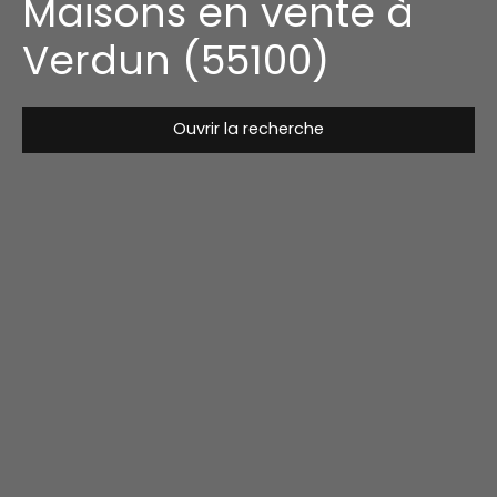
Maisons en vente à
Verdun (55100)
Ouvrir la recherche
Type de bien
Maison
Localisation
Verdun (55100)
Budget max (€)
Surface min (m²)
Rechercher