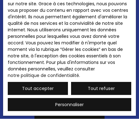
sur notre site. Grace à ces technologies, nous pouvons
personnelles conformément au RGPD. Si vous
vous proposer du contenu en rapport avec vos centres
ne souhaitez pas faire l'objet de prospection
d'intérêt. Ils nous permettent également d'améliorer la
commerciale par voie téléphonique, vous
qualité de nos services et la convivialité de notre site
pouvez vous inscrire gratuitement sur la liste
internet. Nous utiliserons uniquement les données
d'opposition au démarchage téléphonique,
personnelles pour lesquelles vous avez donné votre
prévu par l'article L223-1 du code de la
accord. Vous pouvez les modifier à n'importe quel
consommation, sur le site Internet
moment via la rubrique ″Gérer les cookies″ en bas de
www.bloctel.gouv.fr ou par courrier adressé à
notre site, à l'exception des cookies essentiels à son
:
fonctionnement. Pour plus d'informations sur vos
données personnelles, veuillez consulter
Société Worldline, Service Bloctel, CS 61311,
notre politique de confidentialité
.
41013 BLOIS CEDEX.
Tout accepter
Tout refuser
Pour en savoir plus sur le traitement de vos
données personnelles, veuillez consulter
notre
politique de confidentialité
.
Personnaliser
Recevoir des annonces