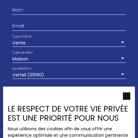
disponibles sur le site Géorisques : www.
Nom
georisques. gouv. fr. Annonce rédigée sous la
responsabilité éditoriale de Magali BASTUS,
conseillère indépendante en immobilier (sans
Email
détention de fonds), agent commercial
immatriculé au RSAC de Toulouse sous le numéro
Type d'offre
909 308 256. "
Vente
Type de bien
Maison
Localisation
Verfeil (31590)
Budget max (€)
Surface min (m²)
LE RESPECT DE VOTRE VIE PRIVÉE
EST UNE PRIORITÉ POUR NOUS
Pièces min
Nous utilisons des cookies afin de vous offrir une
expérience optimale et une communication pertinente
J'accepte le traitement de mes données