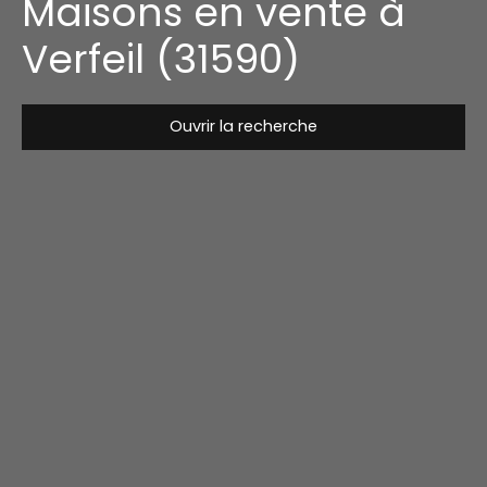
Maisons en vente à
Verfeil (31590)
Ouvrir la recherche
Type de bien
Maison
Localisation
Verfeil (31590)
Budget max (€)
Surface min (m²)
Rechercher