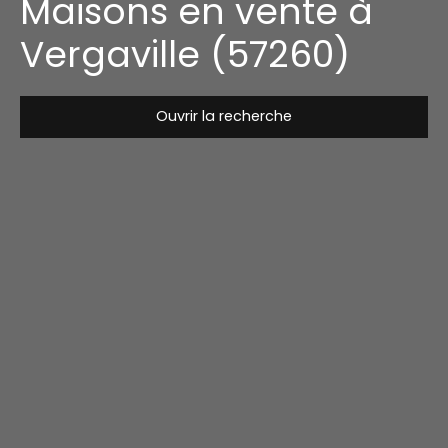
Maisons en vente à
Vergaville (57260)
Ouvrir la recherche
Type de bien
Maison
Localisation
Vergaville (57260)
Budget max (€)
Surface min (m²)
Rechercher