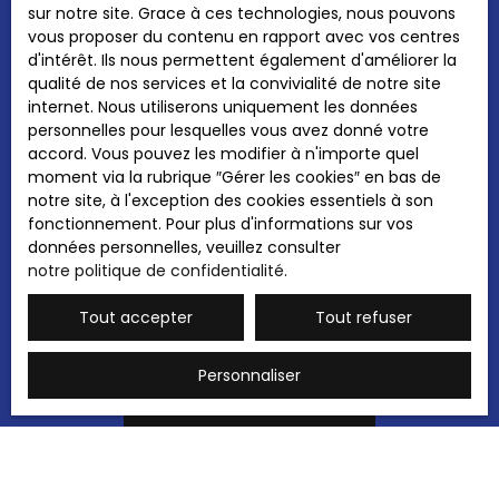
sur notre site. Grace à ces technologies, nous pouvons
personnelles conformément au RGPD. Si vous
vous proposer du contenu en rapport avec vos centres
ne souhaitez pas faire l'objet de prospection
d'intérêt. Ils nous permettent également d'améliorer la
commerciale par voie téléphonique, vous
qualité de nos services et la convivialité de notre site
pouvez vous inscrire gratuitement sur la liste
internet. Nous utiliserons uniquement les données
d'opposition au démarchage téléphonique,
personnelles pour lesquelles vous avez donné votre
prévu par l'article L223-1 du code de la
accord. Vous pouvez les modifier à n'importe quel
consommation, sur le site Internet
moment via la rubrique ″Gérer les cookies″ en bas de
www.bloctel.gouv.fr ou par courrier adressé à
notre site, à l'exception des cookies essentiels à son
:
fonctionnement. Pour plus d'informations sur vos
données personnelles, veuillez consulter
Société Worldline, Service Bloctel, CS 61311,
notre politique de confidentialité
.
41013 BLOIS CEDEX.
Tout accepter
Tout refuser
Pour en savoir plus sur le traitement de vos
données personnelles, veuillez consulter
notre
politique de confidentialité
.
Personnaliser
Recevoir des annonces