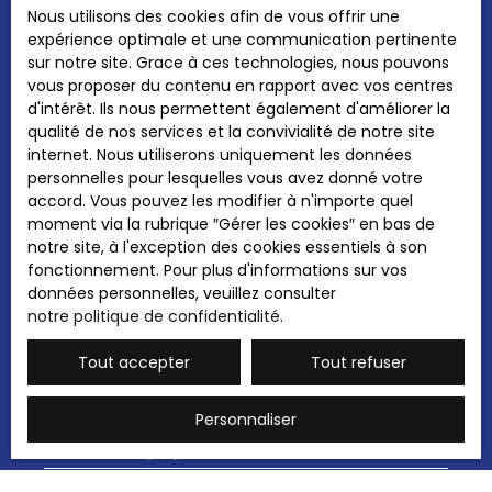
Nous utilisons des cookies afin de vous offrir une
en pvc double vitrage et les volets électriques, le
expérience optimale et une communication pertinente
chauffage est au sol alimenté par le gaz, l‘eau
Prénom
sur notre site. Grace à ces technologies, nous pouvons
chaude est produite par un ballon
vous proposer du contenu en rapport avec vos centres
thermodynamique. Proche des commodités, des
d'intérêt. Ils nous permettent également d'améliorer la
Nom
établissements scolaires, des parcs, des
qualité de nos services et la convivialité de notre site
commerces. Contactez moi dès aujourd'hui pour
internet. Nous utiliserons uniquement les données
organiser une visite et découvrir par vous-même
Email
personnelles pour lesquelles vous avez donné votre
tout le potentiel de cette magnifique maison. Les
accord. Vous pouvez les modifier à n'importe quel
informations sur les risques auxquels ce bien est
Type d'offre
moment via la rubrique ″Gérer les cookies″ en bas de
exposé sont disponibles sur le site Géorisques :
Vente
notre site, à l'exception des cookies essentiels à son
www. georisques. gouv. fr. La présente annonce
Type de bien
fonctionnement. Pour plus d'informations sur vos
immobilière a été rédigé sous la responsabilité
Maison
données personnelles, veuillez consulter
éditoriale de Emilie CHRIST, conseillère
notre politique de confidentialité
.
indépendante en immobilier (sans détention de
Localisation
fond), agent commerciale immatriculée au RSAC
Yutz (57970)
Tout accepter
Tout refuser
de Thionville sous le numéro 492792890.
Budget max (€)
Personnaliser
Surface min (m²)