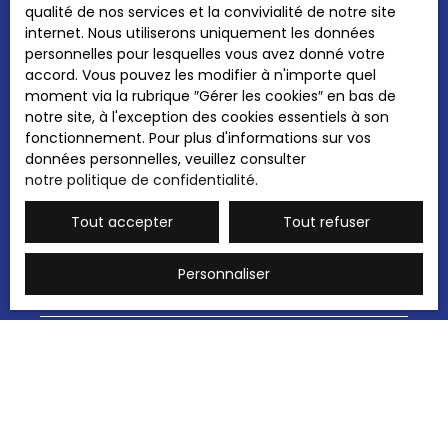
qualité de nos services et la convivialité de notre site
internet. Nous utiliserons uniquement les données
Email
personnelles pour lesquelles vous avez donné votre
accord. Vous pouvez les modifier à n'importe quel
Type d'offre
Vente
moment via la rubrique ″Gérer les cookies″ en bas de
notre site, à l'exception des cookies essentiels à son
Type de bien
fonctionnement. Pour plus d'informations sur vos
Stationnement
données personnelles, veuillez consulter
notre politique de confidentialité
.
Localisation
Tout accepter
Tout refuser
Budget max (€)
Personnaliser
Surface min (m²)
J'accepte le traitement de mes données
personnelles conformément au RGPD. Si vous
ne souhaitez pas faire l'objet de prospection
commerciale par voie téléphonique, vous
pouvez vous inscrire gratuitement sur la liste