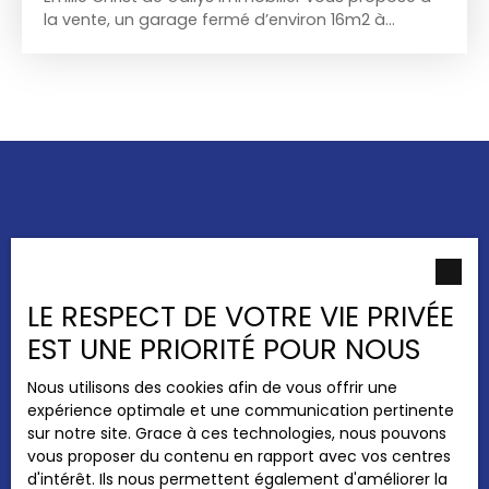
la vente, un garage fermé d’environ 16m2 à
Guénange! Contactez moi pour plus d’
informations Les informations sur les risques
auxquels ce bien est exposé sont disponibles sur
le site Géorisques : www. georisques. gouv. fr. La
présente annonce immobilière a été rédigé sous
la responsabilité éditoriale de Emilie CHRIST,
conseillère indépendante en immobilier (sans
détention de fond), agent commerciale
immatriculée au RSAC de Thionville sous le
numéro 492792890.
Ne manquez plus aucun
bien
correspondant à votre
LE RESPECT DE VOTRE VIE PRIVÉE
recherche !
EST UNE PRIORITÉ POUR NOUS
Nous utilisons des cookies afin de vous offrir une
expérience optimale et une communication pertinente
Prénom
sur notre site. Grace à ces technologies, nous pouvons
vous proposer du contenu en rapport avec vos centres
Nom
d'intérêt. Ils nous permettent également d'améliorer la