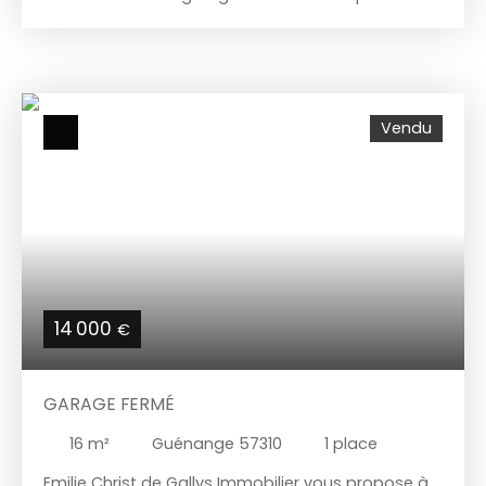
Vendu
14 000
€
GARAGE FERMÉ
16
m²
Guénange 57310
1
place
Emilie Christ de Gallys Immobilier vous propose à