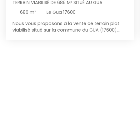
TERRAIN VIABILISÉ DE 686 M² SITUÉ AU GUA
686
m²
Le Gua 17600
Nous vous proposons à la vente ce terrain plat
viabilisé situé sur la commune du GUA (17600)
d'une surface de 686 m². Située en Charente-
Maritime, la commune de Le Gua séduit par son
authenticité, son cadre naturel préservé et sa
qualité de vie. Nichée entre les marais de la Seudre
et les terres agricoles, elle bénéficie d'un
emplacement privilégié à proximité de Saujon
(environ 8 km), Royan (environ 15 km) et des
plages de l'océan Atlantique. Son centre-bourg
dynamique regroupe les commerces, écoles,
services de santé et associations, offrant un
quotidien pratique dans une ambiance conviviale.
La commune est également appréciée pour ses
nombreux sentiers de randonnée, son patrimoine
et son environnement naturel exceptionnel.
Implanté dans un environnement calme et
agréable, il offre un cadre de vie idéal, entre