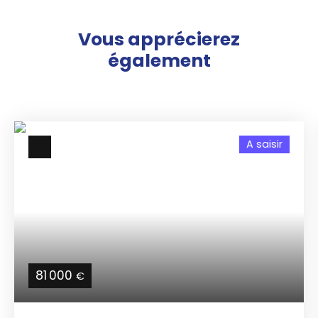
Vous apprécierez
également
A saisir
81 000
€