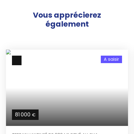
Vous apprécierez
également
A saisir
81 000
€