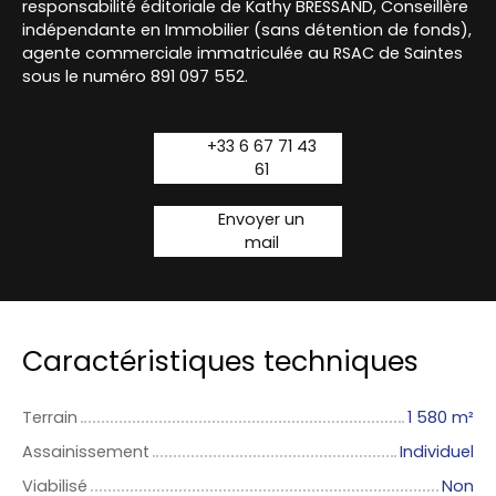
responsabilité éditoriale de Kathy BRESSAND, Conseillère
indépendante en Immobilier (sans détention de fonds),
agente commerciale immatriculée au RSAC de Saintes
sous le numéro 891 097 552.
+33 6 67 71 43
61
Envoyer un
mail
Caractéristiques techniques
Terrain
1 580
m²
Assainissement
Individuel
Viabilisé
Non