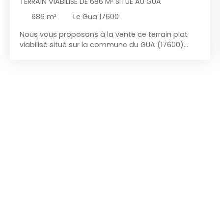
TERRAIN VIABILISÉ DE 686 M² SITUÉ AU GUA
686
m²
Le Gua 17600
Nous vous proposons à la vente ce terrain plat
viabilisé situé sur la commune du GUA (17600)
d'une surface de 686 m². Située en Charente-
Maritime, la commune de Le Gua séduit par son
authenticité, son cadre naturel préservé et sa
qualité de vie. Nichée entre les marais de la Seudre
et les terres agricoles, elle bénéficie d'un
emplacement privilégié à proximité de Saujon
(environ 8 km), Royan (environ 15 km) et des
plages de l'océan Atlantique. Son centre-bourg
dynamique regroupe les commerces, écoles,
services de santé et associations, offrant un
quotidien pratique dans une ambiance conviviale.
La commune est également appréciée pour ses
nombreux sentiers de randonnée, son patrimoine
et son environnement naturel exceptionnel.
Implanté dans un environnement calme et
agréable, il offre un cadre de vie idéal, entre
campagne et littoral, tout en restant à proximité