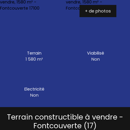
+ de photos
Terrain
Viabilisé
1 580
m²
Non
Electricité
Non
Terrain constructible à vendre -
Fontcouverte (17)