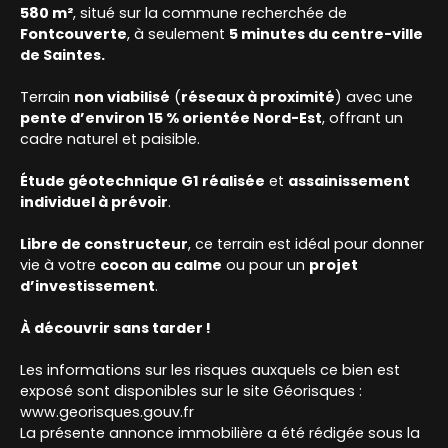
580 m²
, situé sur la commune recherchée de
Fontcouverte
, à seulement
5 minutes du centre-ville
de Saintes.
Terrain
non viabilisé
(
réseaux à proximité
) avec une
pente d’environ 15 % orientée Nord-Es
t
, offrant un
cadre naturel et paisible.
Étude géotechnique G1 réalisée
et
assainissement
individuel à prévoir
.
Libre de constructeur
, ce terrain est idéal pour donner
vie à votre
cocon au calme
ou pour un
projet
d’investissement
.
À découvrir sans tarder !
Les informations sur les risques auxquels ce bien est
exposé sont disponibles sur le site Géorisques :
www.georisques.gouv.fr
La présente annonce immobilière a été rédigée sous la