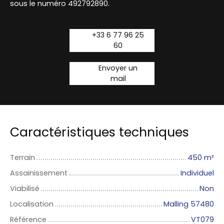
sous le numéro 492792890.
+33 6 77 96 25
60
Envoyer un
mail
Caractéristiques techniques
Terrain
450
m²
Assainissement
Individuel
Viabilisé
Non
Localisation
Malling 57480
Référence
VT079