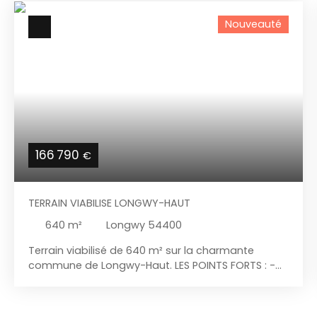
Nouveauté
166 790
€
TERRAIN VIABILISE LONGWY-HAUT
640
m²
Longwy 54400
Terrain viabilisé de 640 m² sur la charmante
commune de Longwy-Haut. LES POINTS FORTS : -
Vue dégagée, - En impasse, - Proche de toutes
commodités ( école, place darche ... ) - Proche
des axes routiers Luxembourg/ Belgique (2 min en