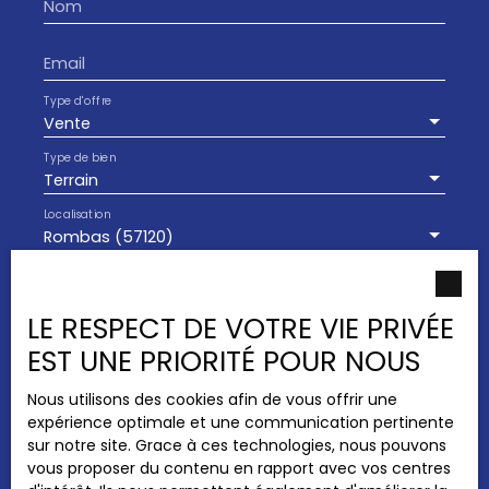
Nom
Email
Type d'offre
Vente
Type de bien
Terrain
Localisation
Rombas (57120)
Budget max (€)
LE RESPECT DE VOTRE VIE PRIVÉE
Surface min (m²)
EST UNE PRIORITÉ POUR NOUS
J'accepte le traitement de mes données
Nous utilisons des cookies afin de vous offrir une
personnelles conformément au RGPD. Si vous
expérience optimale et une communication pertinente
ne souhaitez pas faire l'objet de prospection
sur notre site. Grace à ces technologies, nous pouvons
commerciale par voie téléphonique, vous
vous proposer du contenu en rapport avec vos centres
pouvez vous inscrire gratuitement sur la liste