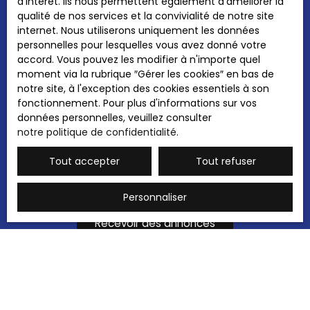
d'intérêt. Ils nous permettent également d'améliorer la
d'opposition au démarchage téléphonique,
qualité de nos services et la convivialité de notre site
prévu par l'article L223-1 du code de la
internet. Nous utiliserons uniquement les données
consommation, sur le site Internet
personnelles pour lesquelles vous avez donné votre
www.bloctel.gouv.fr ou par courrier adressé à
accord. Vous pouvez les modifier à n'importe quel
:
moment via la rubrique ″Gérer les cookies″ en bas de
notre site, à l'exception des cookies essentiels à son
Société Worldline, Service Bloctel, CS 61311,
fonctionnement. Pour plus d'informations sur vos
41013 BLOIS CEDEX.
données personnelles, veuillez consulter
notre politique de confidentialité
.
Pour en savoir plus sur le traitement de vos
données personnelles, veuillez consulter
Tout accepter
Tout refuser
notre
politique de confidentialité
.
Personnaliser
Recevoir des annonces