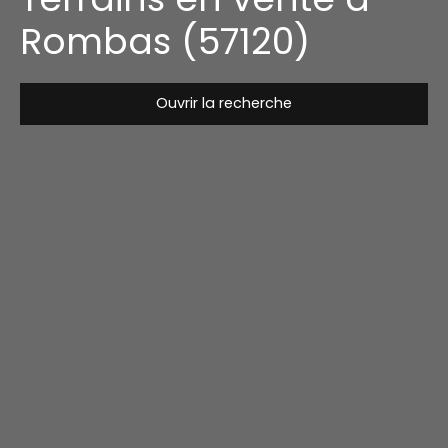
Rombas (57120)
Ouvrir la recherche
Type de bien
Terrain
Localisation
Rombas (57120)
Budget max (€)
Surface min (m²)
Rechercher