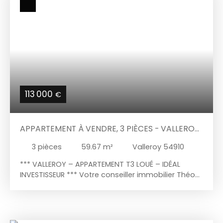
113 000
€
APPARTEMENT À VENDRE, 3 PIÈCES - VALLEROY
54910
3
pièces
59.67
m²
Valleroy 54910
*** VALLEROY – APPARTEMENT T3 LOUÉ – IDÉAL
INVESTISSEUR *** Votre conseiller immobilier Théo
THISSE, de l'agence GALLYS, vous présente en
exclusivité cet appartement d'une surface
habitable de 59,63 m², situé au 1er étage d'une
petite copropriété sur la commune de Valleroy.