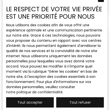
avec volets roulants sur l’avant Simple vitrage
*** CHAMBLEY-BUSSIÈRES – MAISON INDIVIDUELLE ***
bois à l’arrière et à l’étage Chauffage fioul avec
Votre conseiller immobilier Théo THISSE, de
LE RESPECT DE VOTRE VIE PRIVÉE
chaudière et citerne Tout à l’égout Taxe foncière :
l'agence GALLYS, vous présente, en exclusivité,
EST UNE PRIORITÉ POUR NOUS
800 € Électricité à reprendre DPE : F Les
cette maison individuelle construite en 2007, d’une
informations sur les risques auxquels ce bien est
surface habitable d’environ 130 m², située sur la
Nous utilisons des cookies afin de vous offrir une
exposé sont disponibles sur le site Géorisques :
commune de Chambley-Bussières, dans un
expérience optimale et une communication pertinente
www. georisques. gouv. fr La présente annonce
environnement calme et résidentiel. Implantée sur
sur notre site. Grace à ces technologies, nous pouvons
Sous compromis
immobilière a été rédigée sous la responsabilité
une parcelle de 860 m², cette maison constitue
vous proposer du contenu en rapport avec vos centres
éditoriale de Théo THISSE, conseiller immobilier (EI
une opportunité idéale pour une famille à la
d'intérêt. Ils nous permettent également d'améliorer la
sans détention de fonds), agent commercial
recherche de confort et de fonctionnalité. ***
qualité de nos services et la convivialité de notre site
immatriculé au RSAC de Val de Briey sous le
DESCRIPTION DU BIEN *** La maison se compose de
internet. Nous utiliserons uniquement les données
numéro 983 908 138.
: Une entréeUn séjour lumineuxUne cuisineUn
personnelles pour lesquelles vous avez donné votre
cellier4 chambresUn bureau ouvertUne salle de
accord. Vous pouvez les modifier à n'importe quel
bainsUne salle d’eauUn WC indépendantAu sous-
moment via la rubrique ″Gérer les cookies″ en bas de
sol complet : Un double garageUne buanderieUn
notre site, à l'exception des cookies essentiels à son
atelier*** INFORMATIONS TECHNIQUES *** Année de
fonctionnement. Pour plus d'informations sur vos
Sous compromis
construction : 2007Plancher chauffant électrique
données personnelles, veuillez consulter
au rez-de-chaussée + Radiateurs sur demi
notre politique de confidentialité
.
niveaux + Poêle à pelletsDouble vitrage PVCTout à
MAISON MITOYENNE 1 CÔTÉ À VENDRE, 4 PIÈCES
l’égoutFibre optiqueToiture d’origineLes
Tout accepter
Tout refuser
informations sur les risques auxquels ce bien est
- CONFLANS-EN-JARNISY 54800
4
pièces
76.72
m²