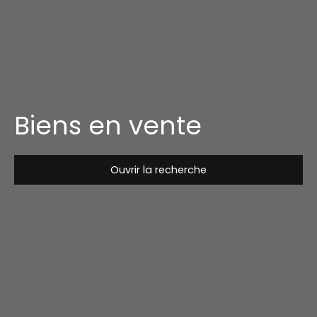
Biens en vente
Ouvrir la recherche
Type de bien
Maison
Localisation
Budget max (€)