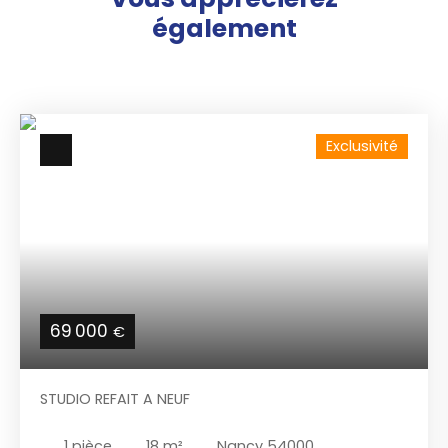
également
Exclusivité
69 000
€
STUDIO REFAIT A NEUF
1
pièce
18
m²
Nancy 54000