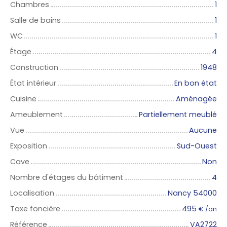
Chambres
1
Salle de bains
1
WC
1
Étage
4
Construction
1948
État intérieur
En bon état
Cuisine
Aménagée
Ameublement
Partiellement meublé
Vue
Aucune
Exposition
Sud-Ouest
Cave
Non
Nombre d'étages du bâtiment
4
Localisation
Nancy 54000
Taxe foncière
495
€ /an
Référence
VA2722