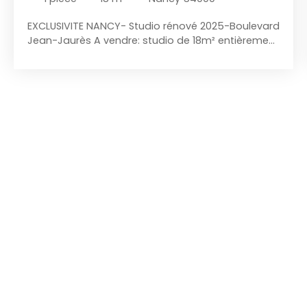
EXCLUSIVITE NANCY- Studio rénové 2025-Boulevard
Jean-Jaurès A vendre: studio de 18m² entièrement
rénové , isolation refaite, DPE classe D, prêt à être
louer immédiatement ! Loué 430euros/mois, idéal
pour investissement locatif ou pied à terre sur la
ville de NANCY. Produit clé en main , aucun travaux
! A visiter sur rendez vous .