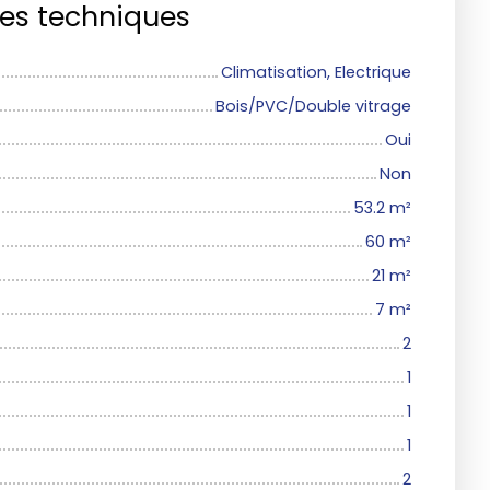
ues techniques
Climatisation, Electrique
Bois/PVC/Double vitrage
Oui
Non
53.2
m²
60
m²
21
m²
7
m²
2
1
1
1
2