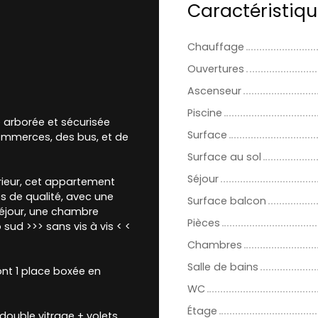
Caractéristiq
Chauffage
Ouvertures
Ascenseur
Piscine
 arborée et sécurisée
Surface
ommerces, des bus, et de
Surface au sol
Séjour
érieur, cet appartement
s de qualité, avec une
Surface balcon
séjour, une chambre
Pièces
 sud >>> sans vis à vis < <
Chambres
Salle de bains
dont 1 place boxée en
WC
Étage
 double vitrage + volets