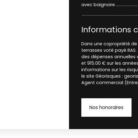
avec baignoire
Informations 
Dans une copropriété de 
terrasses voté payé RAS.
des dépenses annuelles d
et 915.00 € sur les anné
informations sur les risq
le site Géorisques : geori
Agent commercial (Entrep
Nos honoraires