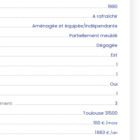
1990
A rafraîchir
Aménagée et équipée/Indépendante
Partiellement meublé
Dégagée
Est
1
1
Oui
1
iment
3
Toulouse 31500
100
€ /mois
1 663
€ /an