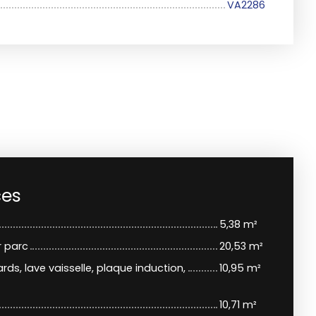
VA2286
ces
5,38 m²
r parc
20,53 m²
s, lave vaisselle, plaque induction,
10,95 m²
10,71 m²