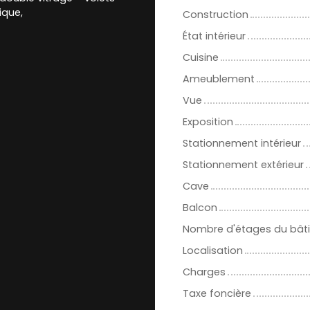
ique,
Construction
État intérieur
Cuisine
Ameublement
Vue
Exposition
Stationnement intérieur
Stationnement extérieur
Cave
Balcon
Nombre d'étages du bât
Localisation
Charges
Taxe foncière