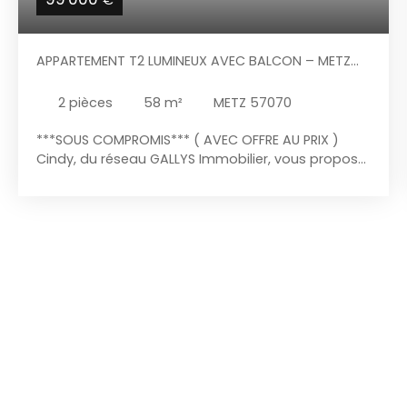
APPARTEMENT T2 LUMINEUX AVEC BALCON – METZ
(QUARTIER PLANTIÈRES-QUEULEU)
2
pièces
58
m²
METZ 57070
***SOUS COMPROMIS*** ( AVEC OFFRE AU PRIX )
Cindy, du réseau GALLYS Immobilier, vous propose
ce bel appartement T2 de 58 m², situé au 6ᵉ et
dernier étage avec ascenseur d’un immeuble à
Metz, dans le quartier recherché de Plantières-
Queuleu. Récemment rénové, l’appartement est
baigné de lumière grâce à sa situation en étage
élevé. L’entrée, équipée d’un placard intégré,
dessert l’ensemble des pièces. Le salon de 17,3 m²
offre un espace de vie agréable et permet
d’accéder à un balcon plein sud, idéal pour
profiter d’un extérieur. La cuisine indépendante de
12,8 m² dispose de plusieurs rangements ainsi que
d’un cellier attenant, parfait pour optimiser
l’espace de stockage. L’espace nuit comprend